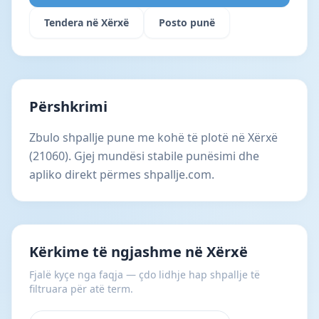
Tendera në Xërxë
Posto punë
Përshkrimi
Zbulo shpallje pune me kohë të plotë në Xërxë
(21060). Gjej mundësi stabile punësimi dhe
apliko direkt përmes shpallje.com.
Kërkime të ngjashme në Xërxë
Fjalë kyçe nga faqja — çdo lidhje hap shpallje të
filtruara për atë term.