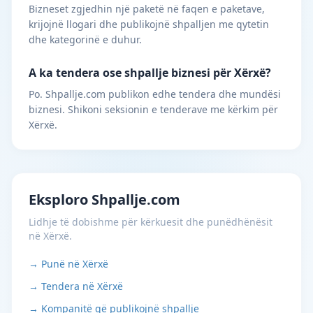
Bizneset zgjedhin një paketë në faqen e paketave,
krijojnë llogari dhe publikojnë shpalljen me qytetin
dhe kategorinë e duhur.
A ka tendera ose shpallje biznesi për Xërxë?
Po. Shpallje.com publikon edhe tendera dhe mundësi
biznesi. Shikoni seksionin e tenderave me kërkim për
Xërxë.
Eksploro Shpallje.com
Lidhje të dobishme për kërkuesit dhe punëdhënësit
në Xërxë.
→ Punë në Xërxë
→ Tendera në Xërxë
→ Kompanitë që publikojnë shpallje