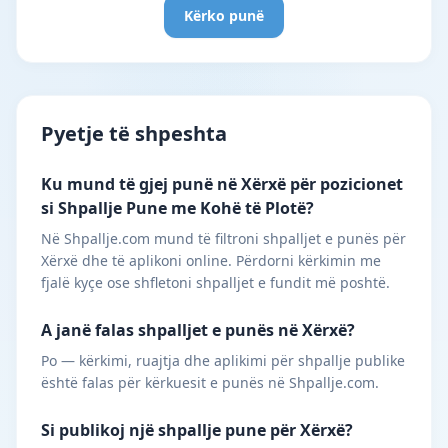
Kërko punë
Pyetje të shpeshta
Ku mund të gjej punë në Xërxë për pozicionet
si Shpallje Pune me Kohë të Plotë?
Në Shpallje.com mund të filtroni shpalljet e punës për
Xërxë dhe të aplikoni online. Përdorni kërkimin me
fjalë kyçe ose shfletoni shpalljet e fundit më poshtë.
A janë falas shpalljet e punës në Xërxë?
Po — kërkimi, ruajtja dhe aplikimi për shpallje publike
është falas për kërkuesit e punës në Shpallje.com.
Si publikoj një shpallje pune për Xërxë?