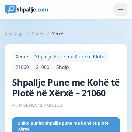
Shpallje
.com
Kryefaqja
/
Punët
/
Xërxë
Xërxë
Shpallje Pune me Kohë të Plotë
21060
21060
Shqip
Shpallje Pune me Kohë të
Plotë në Xërxë – 21060
AKTIV QË NGA 12 MARS 2026
Shiko punët: shpallje pune me kohë të plotë
Xërxë