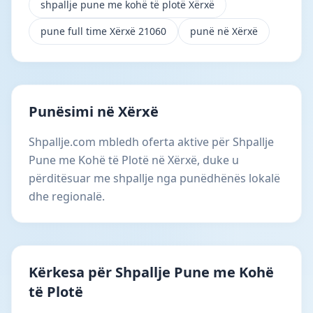
shpallje pune me kohë të plotë Xërxë
pune full time Xërxë 21060
punë në Xërxë
Punësimi në Xërxë
Shpallje.com mbledh oferta aktive për Shpallje
Pune me Kohë të Plotë në Xërxë, duke u
përditësuar me shpallje nga punëdhënës lokalë
dhe regionalë.
Kërkesa për Shpallje Pune me Kohë
të Plotë