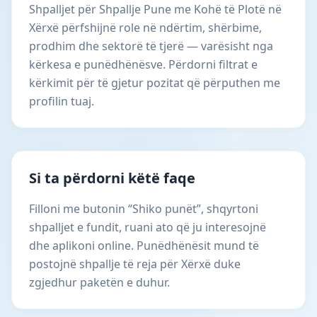
Shpalljet për Shpallje Pune me Kohë të Plotë në
Xërxë përfshijnë role në ndërtim, shërbime,
prodhim dhe sektorë të tjerë — varësisht nga
kërkesa e punëdhënësve. Përdorni filtrat e
kërkimit për të gjetur pozitat që përputhen me
profilin tuaj.
Si ta përdorni këtë faqe
Filloni me butonin “Shiko punët”, shqyrtoni
shpalljet e fundit, ruani ato që ju interesojnë
dhe aplikoni online. Punëdhënësit mund të
postojnë shpallje të reja për Xërxë duke
zgjedhur paketën e duhur.