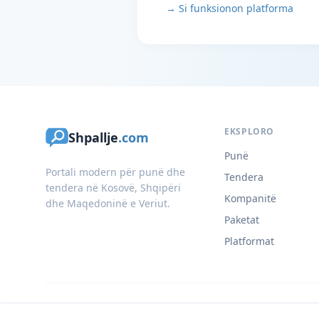
→ Si funksionon platforma
EKSPLORO
Shpallje
.com
Punë
Portali modern për punë dhe
Tendera
tendera në Kosovë, Shqipëri
Kompanitë
dhe Maqedoninë e Veriut.
Paketat
Platformat
© 2026 Shpallje.com