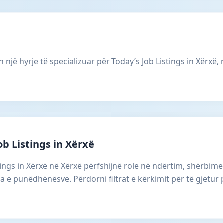
 një hyrje të specializuar për Today’s Job Listings in Xërxë, 
ob Listings in Xërxë
stings in Xërxë në Xërxë përfshijnë role në ndërtim, shërbim
a e punëdhënësve. Përdorni filtrat e kërkimit për të gjetu