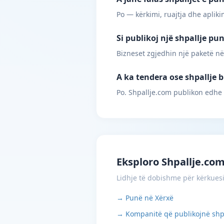
Po — kërkimi, ruajtja dhe apliki
Si publikoj një shpallje pu
Bizneset zgjedhin një paketë në
A ka tendera ose shpallje b
Po. Shpallje.com publikon edhe
Eksploro Shpallje.co
Lidhje të dobishme për kërkues
→ Punë në Xërxë
→ Kompanitë që publikojnë shp