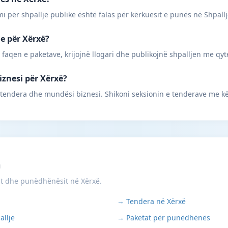
mi për shpallje publike është falas për kërkuesit e punës në Shpall
ne për Xërxë?
 faqen e paketave, krijojnë llogari dhe publikojnë shpalljen me qyt
iznesi për Xërxë?
 tendera dhe mundësi biznesi. Shikoni seksionin e tenderave me kë
m
it dhe punëdhënësit në Xërxë.
→ Tendera në Xërxë
allje
→ Paketat për punëdhënës