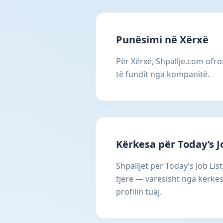
Punësimi në Xërxë
Për Xërxë, Shpallje.com ofron
të fundit nga kompanitë.
Kërkesa për Today’s J
Shpalljet për Today’s Job Li
tjerë — varësisht nga kërkes
profilin tuaj.