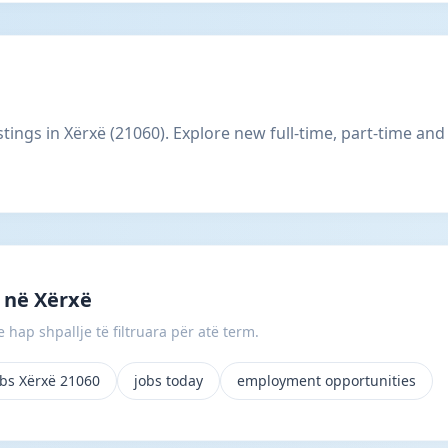
istings in Xërxë (21060). Explore new full-time, part-time a
 në Xërxë
 hap shpallje të filtruara për atë term.
obs Xërxë 21060
jobs today
employment opportunities