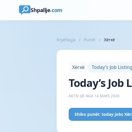
Shpallje
.com
Kryefaqja
/
Punët
/
Xërxë
Xërxë
Today’s Job Listin
Today’s Job L
AKTIV QË NGA 14 MARS 2026
Shiko punët: today jobs Xër