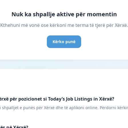
Nuk ka shpallje aktive për momentin
Kthehuni më vonë ose kërkoni me terma të tjerë për Xërxë.
Kërko punë
xë për pozicionet si Today’s Job Listings in Xërxë?
 shpalljet e punës për Xërxë dhe të aplikoni online. Përdorni kërki
nës në Xërxë?