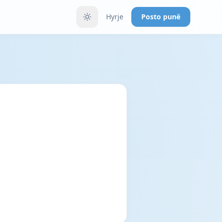
Hyrje
Posto punë