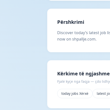
Përshkrimi
Discover today’s latest job l
now on shpallje.com.
Kërkime të ngjashme
Fjalë kyçe nga faqja — çdo lidhje
today jobs Xërxë
latest j