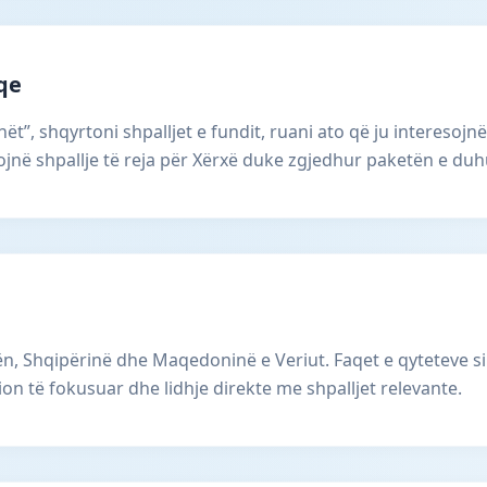
aqe
ët”, shqyrtoni shpalljet e fundit, ruani ato që ju interesojnë
në shpallje të reja për Xërxë duke zgjedhur paketën e duh
, Shqipërinë dhe Maqedoninë e Veriut. Faqet e qyteteve si
ion të fokusuar dhe lidhje direkte me shpalljet relevante.