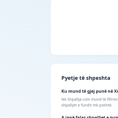
Pyetje të shpeshta
Ku mund të gjej punë në Xër
Në Shpallje.com mund të filtroni
shpalljet e fundit më poshtë.
A janë falas shpalljet e pu