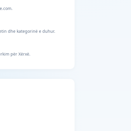
je.com.
etin dhe kategorinë e duhur.
rkim për Xërxë.