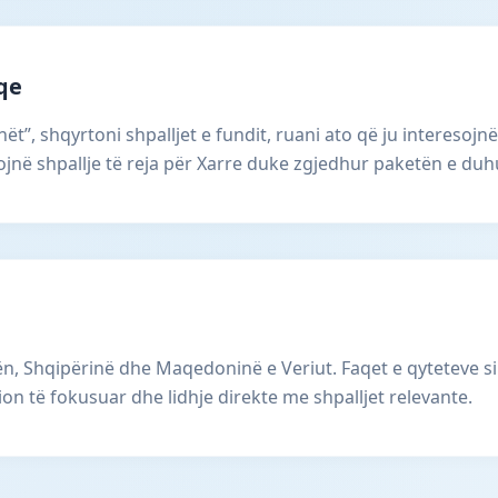
aqe
ët”, shqyrtoni shpalljet e fundit, ruani ato që ju interesojnë
në shpallje të reja për Xarre duke zgjedhur paketën e duhu
, Shqipërinë dhe Maqedoninë e Veriut. Faqet e qyteteve si
ion të fokusuar dhe lidhje direkte me shpalljet relevante.