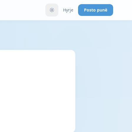
Hyrje
Posto punë