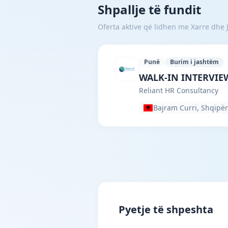
Shpallje të fundit
Oferta aktive që lidhen me Xarre dhe J
Punë
Burim i jashtëm
Reliant HR Consulta
WALK-IN INTERVIEW 
Reliant HR Consultancy
Bajram Curri, Shqipër
Pyetje të shpeshta