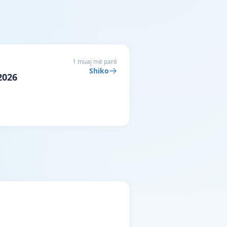
1 muaj më parë
Shiko
2026