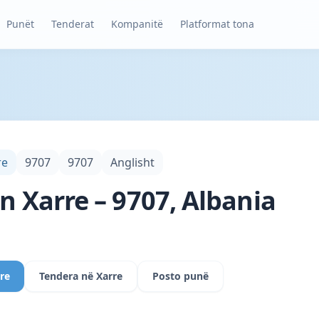
Punët
Tenderat
Kompanitë
Platformat tona
re
9707
9707
Anglisht
in Xarre – 9707, Albania
rre
Tendera në Xarre
Posto punë