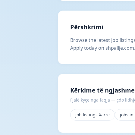
Përshkrimi
Browse the latest job listing
Apply today on shpallje.com
Kërkime të ngjashme
Fjalë kyçe nga faqja — çdo lidhje
job listings Xarre
jobs in