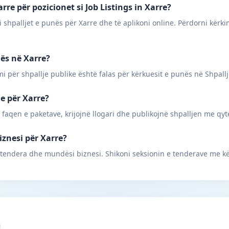
re për pozicionet si Job Listings in Xarre?
 shpalljet e punës për Xarre dhe të aplikoni online. Përdorni kërki
nës në Xarre?
mi për shpallje publike është falas për kërkuesit e punës në Shpall
ne për Xarre?
 faqen e paketave, krijojnë llogari dhe publikojnë shpalljen me qyt
iznesi për Xarre?
 tendera dhe mundësi biznesi. Shikoni seksionin e tenderave me kë
m