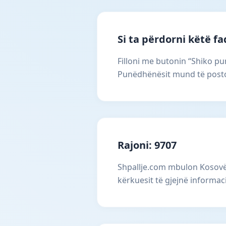
Si ta përdorni këtë f
Filloni me butonin “Shiko pun
Punëdhënësit mund të postoj
Rajoni: 9707
Shpallje.com mbulon Kosovën
kërkuesit të gjejnë informac