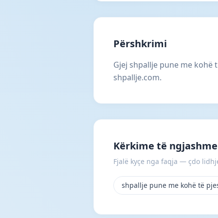
Përshkrimi
Gjej shpallje pune me kohë 
shpallje.com.
Kërkime të ngjashme
Fjalë kyçe nga faqja — çdo lidhje
shpallje pune me kohë të pj