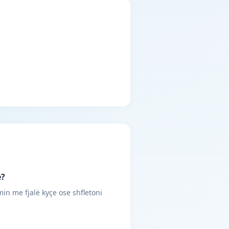
e?
min me fjalë kyçe ose shfletoni