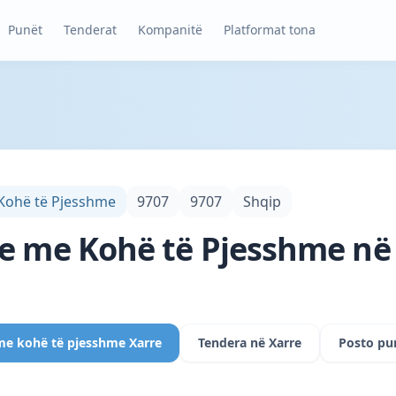
Punët
Tenderat
Kompanitë
Platformat tona
 Kohë të Pjesshme
9707
9707
Shqip
e me Kohë të Pjesshme në 
 me kohë të pjesshme Xarre
Tendera në Xarre
Posto pu