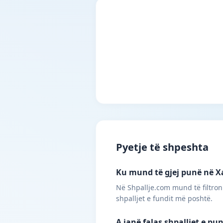
Pyetje të shpeshta
Ku mund të gjej punë në Xa
Në Shpallje.com mund të filtroni
shpalljet e fundit më poshtë.
A janë falas shpalljet e pu