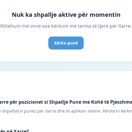
Nuk ka shpallje aktive për momentin
Kthehuni më vonë ose kërkoni me terma të tjerë për Xarre.
Kërko punë
rre për pozicionet si Shpallje Pune me Kohë të Pjesshm
 shpalljet e punës për Xarre dhe të aplikoni online. Përdorni kërki
nës në Xarre?