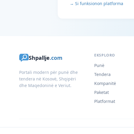
→ Si funksionon platforma
EKSPLORO
Shpallje
.com
Punë
Portali modern për punë dhe
Tendera
tendera në Kosovë, Shqipëri
Kompanitë
dhe Maqedoninë e Veriut.
Paketat
Platformat
© 2026 Shpallje.com