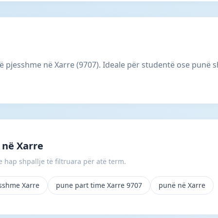
të pjesshme në Xarre (9707). Ideale për studentë ose punë s
 në Xarre
 hap shpallje të filtruara për atë term.
esshme Xarre
pune part time Xarre 9707
punë në Xarre