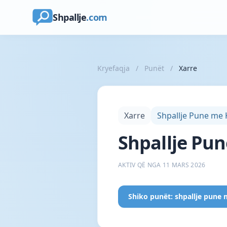
Shpallje
.com
Kryefaqja
/
Punët
/
Xarre
Xarre
Shpallje Pune me
Shpallje Pun
AKTIV QË NGA 11 MARS 2026
Shiko punët: shpallje pune