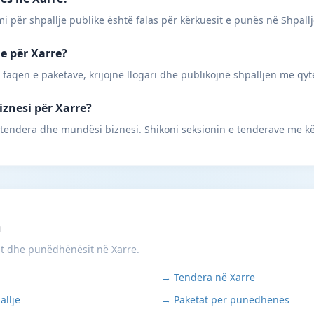
mi për shpallje publike është falas për kërkuesit e punës në Shpall
ne për Xarre?
 faqen e paketave, krijojnë llogari dhe publikojnë shpalljen me qyt
iznesi për Xarre?
 tendera dhe mundësi biznesi. Shikoni seksionin e tenderave me kë
m
it dhe punëdhënësit në Xarre.
→ Tendera në Xarre
allje
→ Paketat për punëdhënës