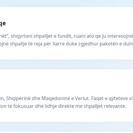
aqe
ët”, shqyrtoni shpalljet e fundit, ruani ato që ju interesojnë
në shpallje të reja për Xarre duke zgjedhur paketën e duhu
, Shqipërinë dhe Maqedoninë e Veriut. Faqet e qyteteve si
ion të fokusuar dhe lidhje direkte me shpalljet relevante.