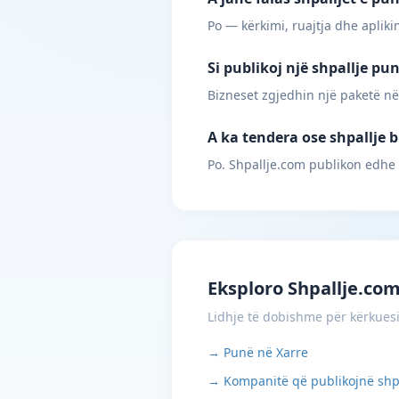
Po — kërkimi, ruajtja dhe apliki
Si publikoj një shpallje pu
Bizneset zgjedhin një paketë në
A ka tendera ose shpallje b
Po. Shpallje.com publikon edhe
Eksploro Shpallje.co
Lidhje të dobishme për kërkues
→ Punë në Xarre
→ Kompanitë që publikojnë shp