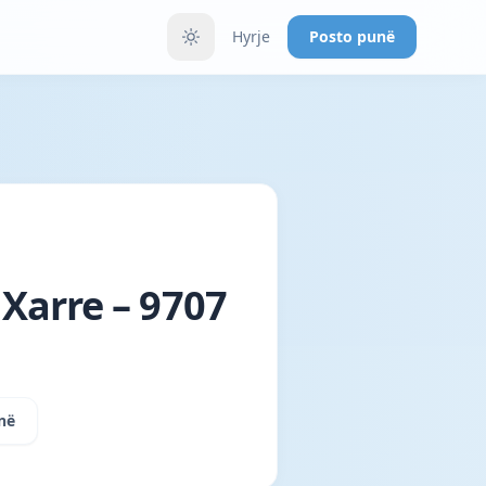
Hyrje
Posto punë
Xarre – 9707
në