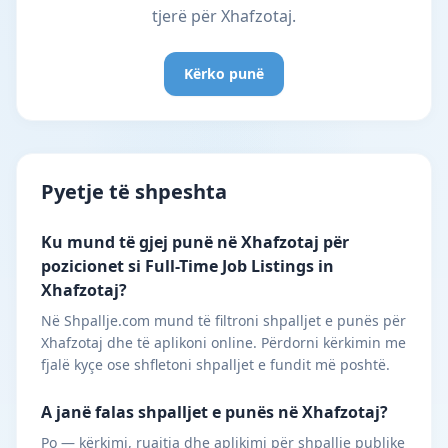
tjerë për Xhafzotaj.
Kërko punë
Pyetje të shpeshta
Ku mund të gjej punë në Xhafzotaj për
pozicionet si Full-Time Job Listings in
Xhafzotaj?
Në Shpallje.com mund të filtroni shpalljet e punës për
Xhafzotaj dhe të aplikoni online. Përdorni kërkimin me
fjalë kyçe ose shfletoni shpalljet e fundit më poshtë.
A janë falas shpalljet e punës në Xhafzotaj?
Po — kërkimi, ruajtja dhe aplikimi për shpallje publike