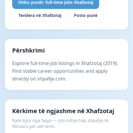
Shiko punët: full-time jobs Xhafzotaj
Tendera në Xhafzotaj
Posto punë
Përshkrimi
Explore full-time job listings in Xhafzotaj (2019).
Find stable career opportunities and apply
directly on shpallje.com.
Kërkime të ngjashme në Xhafzotaj
Fjalë kyçe nga faqja — çdo lidhje hap shpallje të
filtruara për atë term.