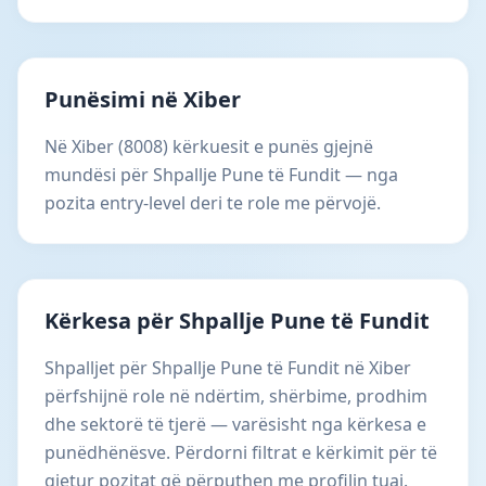
Punësimi në Xiber
Në Xiber (8008) kërkuesit e punës gjejnë
mundësi për Shpallje Pune të Fundit — nga
pozita entry-level deri te role me përvojë.
Kërkesa për Shpallje Pune të Fundit
Shpalljet për Shpallje Pune të Fundit në Xiber
përfshijnë role në ndërtim, shërbime, prodhim
dhe sektorë të tjerë — varësisht nga kërkesa e
punëdhënësve. Përdorni filtrat e kërkimit për të
gjetur pozitat që përputhen me profilin tuaj.