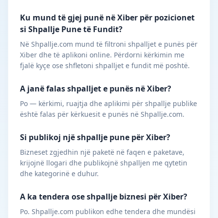
Ku mund të gjej punë në Xiber për pozicionet
si Shpallje Pune të Fundit?
Në Shpallje.com mund të filtroni shpalljet e punës për
Xiber dhe të aplikoni online. Përdorni kërkimin me
fjalë kyçe ose shfletoni shpalljet e fundit më poshtë.
A janë falas shpalljet e punës në Xiber?
Po — kërkimi, ruajtja dhe aplikimi për shpallje publike
është falas për kërkuesit e punës në Shpallje.com.
Si publikoj një shpallje pune për Xiber?
Bizneset zgjedhin një paketë në faqen e paketave,
krijojnë llogari dhe publikojnë shpalljen me qytetin
dhe kategorinë e duhur.
A ka tendera ose shpallje biznesi për Xiber?
Po. Shpallje.com publikon edhe tendera dhe mundësi