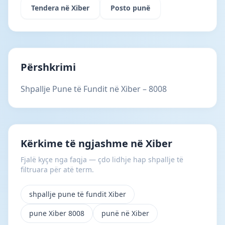
Tendera në Xiber
Posto punë
Përshkrimi
Shpallje Pune të Fundit në Xiber – 8008
Kërkime të ngjashme në Xiber
Fjalë kyçe nga faqja — çdo lidhje hap shpallje të
filtruara për atë term.
shpallje pune të fundit Xiber
pune Xiber 8008
punë në Xiber