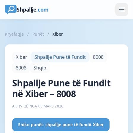
Shpallje
.com
Kryefaqja
/
Punët
/
Xiber
Xiber
Shpallje Pune të Fundit
8008
8008
Shqip
Shpallje Pune të Fundit
në Xiber – 8008
AKTIV QË NGA 05 MARS 2026
Shiko punët: shpallje pune të fundit Xiber