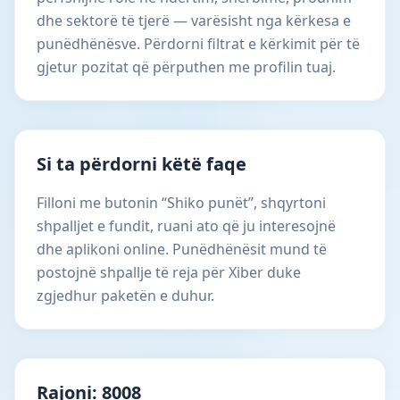
dhe sektorë të tjerë — varësisht nga kërkesa e
punëdhënësve. Përdorni filtrat e kërkimit për të
gjetur pozitat që përputhen me profilin tuaj.
Si ta përdorni këtë faqe
Filloni me butonin “Shiko punët”, shqyrtoni
shpalljet e fundit, ruani ato që ju interesojnë
dhe aplikoni online. Punëdhënësit mund të
postojnë shpallje të reja për Xiber duke
zgjedhur paketën e duhur.
Rajoni: 8008