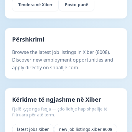
Tendera në Xiber
Posto punë
Përshkrimi
Browse the latest job listings in Xiber (8008).
Discover new employment opportunities and
apply directly on shpallje.com.
Kërkime të ngjashme në Xiber
Fjalë kyçe nga faqja — çdo lidhje hap shpallje të
filtruara për atë term.
latest jobs Xiber
new job listings Xiber 8008