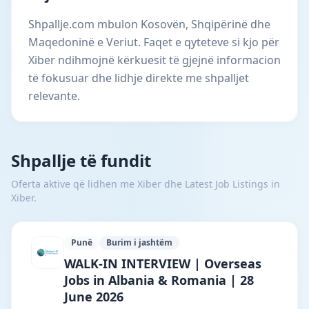
Shpallje.com mbulon Kosovën, Shqipërinë dhe
Maqedoninë e Veriut. Faqet e qyteteve si kjo për
Xiber ndihmojnë kërkuesit të gjejnë informacion
të fokusuar dhe lidhje direkte me shpalljet
relevante.
Shpallje të fundit
Oferta aktive që lidhen me Xiber dhe Latest Job Listings in
Xiber.
Punë
Burim i jashtëm
Reliant HR Consultancy · Bajram Curri ·
WALK-IN INTERVIEW | Overseas
Jobs in Albania & Romania | 28
June 2026