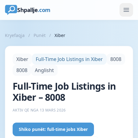
Shpallje
.com
Kryefaqja
/
Punët
/
Xiber
Xiber
Full-Time Job Listings in Xiber
8008
8008
Anglisht
Full-Time Job Listings in
Xiber – 8008
AKTIV QË NGA 13 MARS 2026
Shiko punët: full-time jobs Xiber