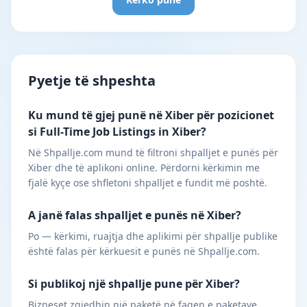
Pyetje të shpeshta
Ku mund të gjej punë në Xiber për pozicionet
si Full-Time Job Listings in Xiber?
Në Shpallje.com mund të filtroni shpalljet e punës për
Xiber dhe të aplikoni online. Përdorni kërkimin me
fjalë kyçe ose shfletoni shpalljet e fundit më poshtë.
A janë falas shpalljet e punës në Xiber?
Po — kërkimi, ruajtja dhe aplikimi për shpallje publike
është falas për kërkuesit e punës në Shpallje.com.
Si publikoj një shpallje pune për Xiber?
Bizneset zgjedhin një paketë në faqen e paketave,