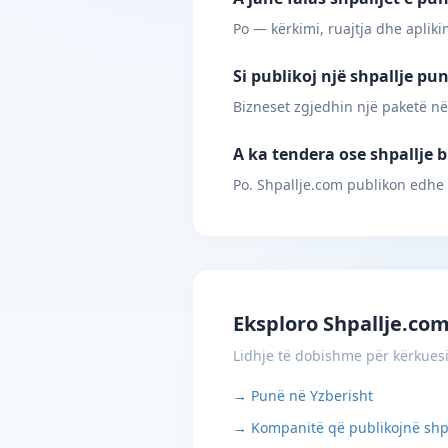
Po — kërkimi, ruajtja dhe apliki
Si publikoj një shpallje pu
Bizneset zgjedhin një paketë në
A ka tendera ose shpallje b
Po. Shpallje.com publikon edhe
Eksploro Shpallje.co
Lidhje të dobishme për kërkues
→ Punë në Yzberisht
→ Kompanitë që publikojnë shp