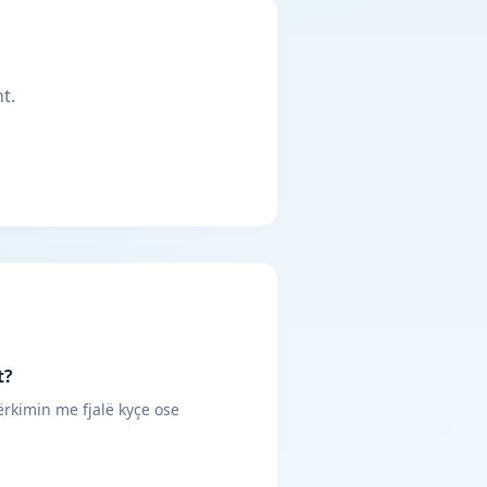
t.
t?
ërkimin me fjalë kyçe ose