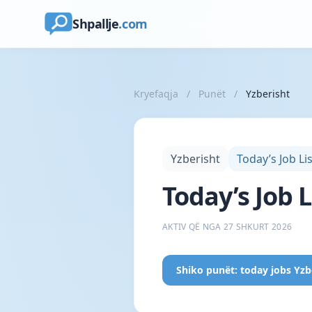
Shpallje
.com
Kryefaqja
/
Punët
/
Yzberisht
Yzberisht
Today’s Job Li
Today’s Job L
AKTIV QË NGA 27 SHKURT 2026
Shiko punët: today jobs Yzb