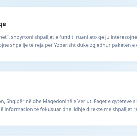
aqe
ët”, shqyrtoni shpalljet e fundit, ruani ato që ju interesojnë
në shpallje të reja për Yzberisht duke zgjedhur paketën e 
, Shqipërinë dhe Maqedoninë e Veriut. Faqet e qyteteve si 
ë informacion të fokusuar dhe lidhje direkte me shpalljet r