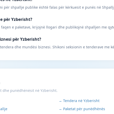
mi për shpallje publike është falas për kërkuesit e punës në Shpall
ne për Yzberisht?
 faqen e paketave, krijojnë llogari dhe publikojnë shpalljen me qyt
iznesi për Yzberisht?
 tendera dhe mundësi biznesi. Shikoni seksionin e tenderave me kë
m
it dhe punëdhënësit në Yzberisht.
→ Tendera në Yzberisht
allje
→ Paketat për punëdhënës