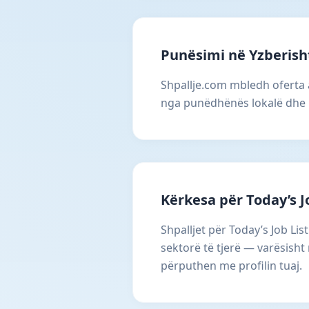
Punësimi në Yzberish
Shpallje.com mbledh oferta a
nga punëdhënës lokalë dhe 
Kërkesa për Today’s J
Shpalljet për Today’s Job Li
sektorë të tjerë — varësisht
përputhen me profilin tuaj.