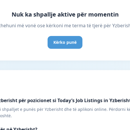
Nuk ka shpallje aktive për momentin
thehuni më vonë ose kërkoni me terma të tjerë për Yzberish
Kërko punë
erisht për pozicionet si Today’s Job Listings in Yzberish
 shpalljet e punës për Yzberisht dhe të aplikoni online. Përdorni k
poshtë.
nës në Yzberisht?