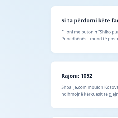
Si ta përdorni këtë f
Filloni me butonin “Shiko pun
Punëdhënësit mund të postoj
Rajoni: 1052
Shpallje.com mbulon Kosovën
ndihmojnë kërkuesit të gjejn