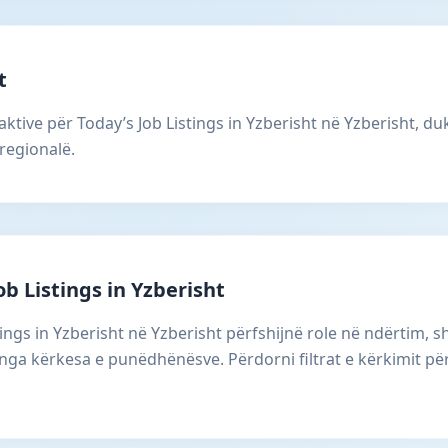
t
ktive për Today’s Job Listings in Yzberisht në Yzberisht, du
regionalë.
ob Listings in Yzberisht
stings in Yzberisht në Yzberisht përfshijnë role në ndërtim,
 nga kërkesa e punëdhënësve. Përdorni filtrat e kërkimit për