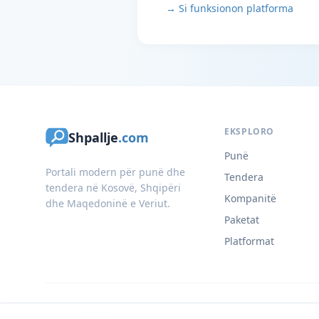
→ Si funksionon platforma
EKSPLORO
Shpallje
.com
Punë
Portali modern për punë dhe
Tendera
tendera në Kosovë, Shqipëri
Kompanitë
dhe Maqedoninë e Veriut.
Paketat
Platformat
© 2026 Shpallje.com