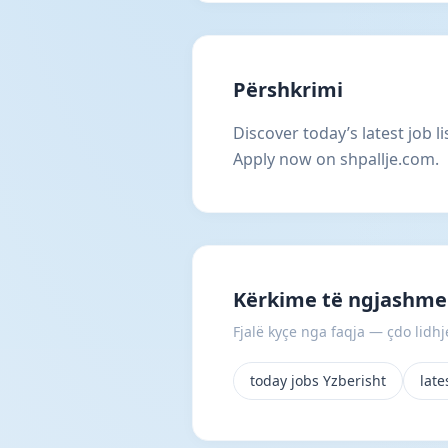
Përshkrimi
Discover today’s latest job l
Apply now on shpallje.com.
Kërkime të ngjashme 
Fjalë kyçe nga faqja — çdo lidhje
today jobs Yzberisht
late