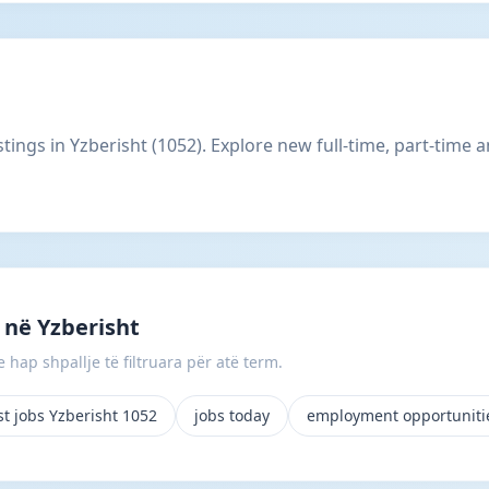
istings in Yzberisht (1052). Explore new full-time, part-time
në Yzberisht
 hap shpallje të filtruara për atë term.
st jobs Yzberisht 1052
jobs today
employment opportuniti