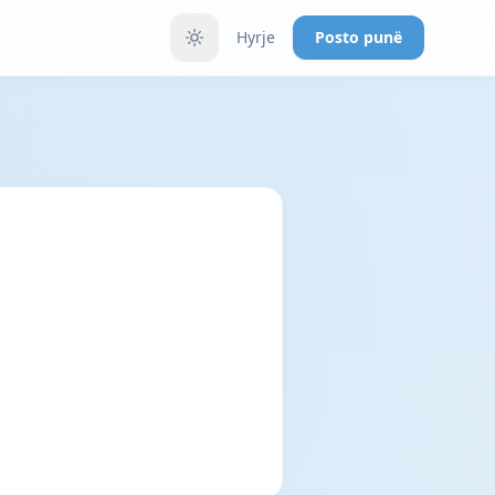
Hyrje
Posto punë