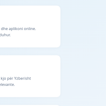
 dhe aplikoni online.
duhur.
kjo për Yzberisht
elevante.