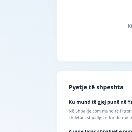
K
Pyetje të shpeshta
Ku mund të gjej punë në Yzb
Në Shpallje.com mund të filtroni
shfletoni shpalljet e fundit më 
A janë falas shpalljet e pu