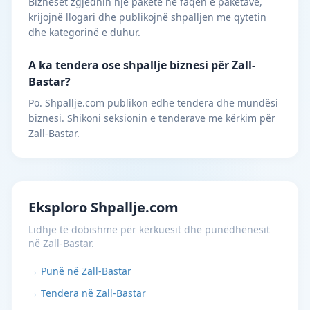
Bizneset zgjedhin një paketë në faqen e paketave,
krijojnë llogari dhe publikojnë shpalljen me qytetin
dhe kategorinë e duhur.
A ka tendera ose shpallje biznesi për Zall-
Bastar?
Po. Shpallje.com publikon edhe tendera dhe mundësi
biznesi. Shikoni seksionin e tenderave me kërkim për
Zall-Bastar.
Eksploro Shpallje.com
Lidhje të dobishme për kërkuesit dhe punëdhënësit
në Zall-Bastar.
→ Punë në Zall-Bastar
→ Tendera në Zall-Bastar