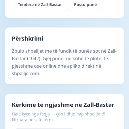
Tendera në Zall-Bastar
Posto punë
Përshkrimi
Zbulo shpalljet më të fundit të punës sot në Zall-
Bastar (1042). Gjej punë me kohë të plotë, të
pjesshme ose online dhe apliko direkt në
shpallje.com.
Kërkime të ngjashme në Zall-Bastar
Fjalë kyçe nga faqja — çdo lidhje hap shpallje të
filtruara për atë term.