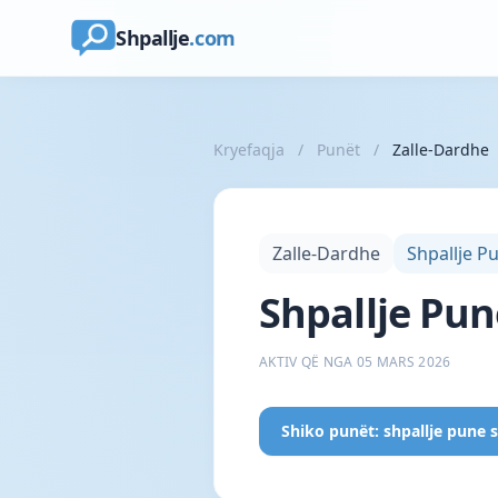
Shpallje
.com
Kryefaqja
/
Punët
/
Zalle-Dardhe
Zalle-Dardhe
Shpallje P
Shpallje Pun
AKTIV QË NGA 05 MARS 2026
Shiko punët: shpallje pune 