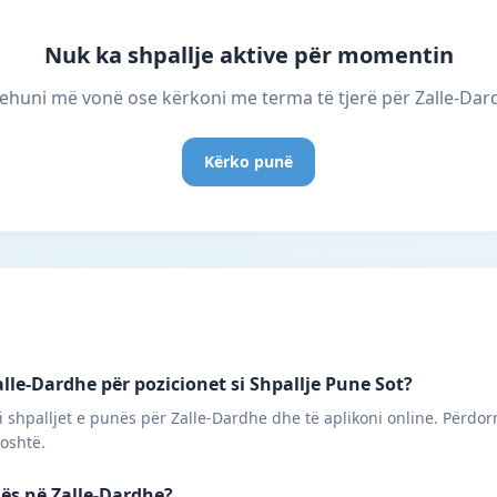
Nuk ka shpallje aktive për momentin
ehuni më vonë ose kërkoni me terma të tjerë për Zalle-Dar
Kërko punë
lle-Dardhe për pozicionet si Shpallje Pune Sot?
 shpalljet e punës për Zalle-Dardhe dhe të aplikoni online. Përdor
poshtë.
nës në Zalle-Dardhe?