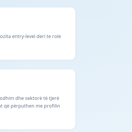
ita entry-level deri te role
rodhim dhe sektorë të tjerë
at që përputhen me profilin