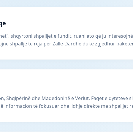
aqe
ët”, shqyrtoni shpalljet e fundit, ruani ato që ju interesojnë
në shpallje të reja për Zalle-Dardhe duke zgjedhur paketë
, Shqipërinë dhe Maqedoninë e Veriut. Faqet e qyteteve si
ë informacion të fokusuar dhe lidhje direkte me shpalljet r