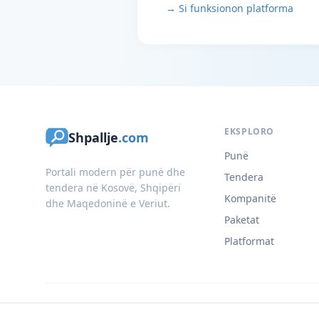
→ Si funksionon platforma
EKSPLORO
Shpallje
.com
Punë
Portali modern për punë dhe
Tendera
tendera në Kosovë, Shqipëri
Kompanitë
dhe Maqedoninë e Veriut.
Paketat
Platformat
© 2026 Shpallje.com