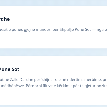
rdhe
esit e punës gjejnë mundësi për Shpallje Pune Sot — nga poz
Pune Sot
Sot në Zalle-Dardhe përfshijnë role në ndërtim, shërbime, p
nëdhënësve. Përdorni filtrat e kërkimit për të gjetur pozit