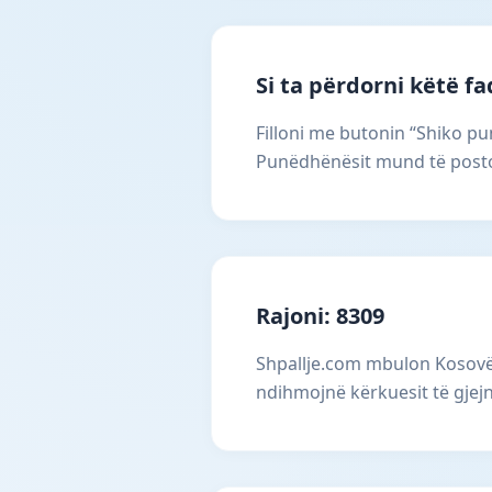
Si ta përdorni këtë f
Filloni me butonin “Shiko pun
Punëdhënësit mund të postoj
Rajoni: 8309
Shpallje.com mbulon Kosovën
ndihmojnë kërkuesit të gjejn