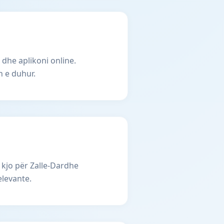
 dhe aplikoni online.
n e duhur.
 kjo për Zalle-Dardhe
elevante.