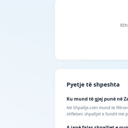
Kth
Pyetje të shpeshta
Ku mund të gjej punë në Za
Në Shpallje.com mund të filtroni
shfletoni shpalljet e fundit më 
A janë falas shpalljet e pu