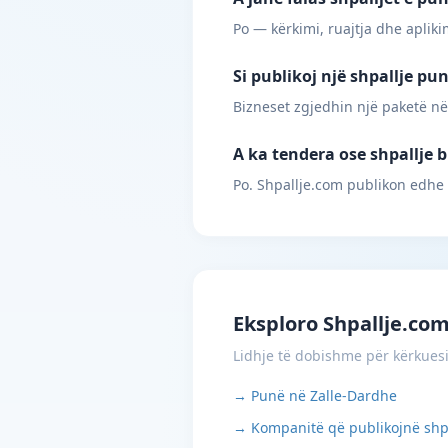
Po — kërkimi, ruajtja dhe apliki
Si publikoj një shpallje pu
Bizneset zgjedhin një paketë në
A ka tendera ose shpallje b
Po. Shpallje.com publikon edhe
Eksploro Shpallje.co
Lidhje të dobishme për kërkues
→ Punë në Zalle-Dardhe
→ Kompanitë që publikojnë shp