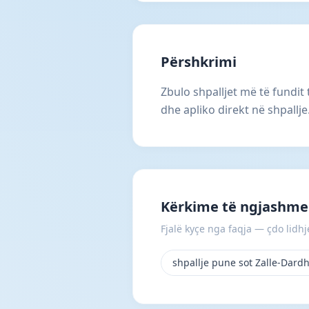
Përshkrimi
Zbulo shpalljet më të fundit
dhe apliko direkt në shpallj
Kërkime të ngjashme
Fjalë kyçe nga faqja — çdo lidhje
shpallje pune sot Zalle-Dard