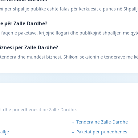
mi për shpallje publike është falas për kërkuesit e punës në Shpall
ne për Zalle-Dardhe?
 faqen e paketave, krijojnë llogari dhe publikojnë shpalljen me qyt
iznesi për Zalle-Dardhe?
 tendera dhe mundësi biznesi. Shikoni seksionin e tenderave me k
m
it dhe punëdhënësit në Zalle-Dardhe.
→ Tendera në Zalle-Dardhe
allje
→ Paketat për punëdhënës