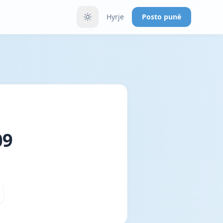
Hyrje
Posto punë
09