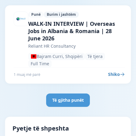
Punë
Burim i jashtëm
Reliant HR Consultancy · Bajram Curri ·
WALK-IN INTERVIEW | Overseas
Jobs in Albania & Romania | 28
June 2026
Reliant HR Consultancy
Bajram Curri, Shqipëri
Të tjera
Full Time
Shiko
1 muaj më parë
Të gjitha punët
Pyetje të shpeshta