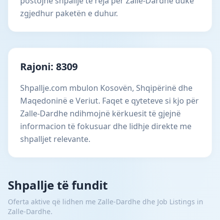
postojnë shpallje të reja për Zalle-Dardhe duke
zgjedhur paketën e duhur.
Rajoni: 8309
Shpallje.com mbulon Kosovën, Shqipërinë dhe
Maqedoninë e Veriut. Faqet e qyteteve si kjo për
Zalle-Dardhe ndihmojnë kërkuesit të gjejnë
informacion të fokusuar dhe lidhje direkte me
shpalljet relevante.
Shpallje të fundit
Oferta aktive që lidhen me Zalle-Dardhe dhe Job Listings in
Zalle-Dardhe.