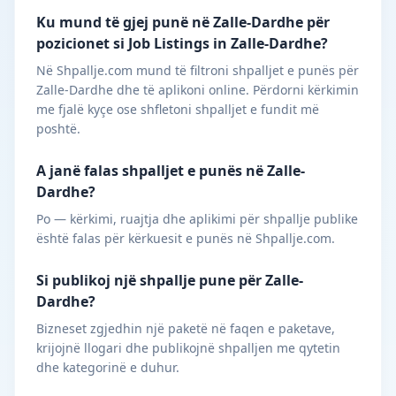
Ku mund të gjej punë në Zalle-Dardhe për
pozicionet si Job Listings in Zalle-Dardhe?
Në Shpallje.com mund të filtroni shpalljet e punës për
Zalle-Dardhe dhe të aplikoni online. Përdorni kërkimin
me fjalë kyçe ose shfletoni shpalljet e fundit më
poshtë.
A janë falas shpalljet e punës në Zalle-
Dardhe?
Po — kërkimi, ruajtja dhe aplikimi për shpallje publike
është falas për kërkuesit e punës në Shpallje.com.
Si publikoj një shpallje pune për Zalle-
Dardhe?
Bizneset zgjedhin një paketë në faqen e paketave,
krijojnë llogari dhe publikojnë shpalljen me qytetin
dhe kategorinë e duhur.