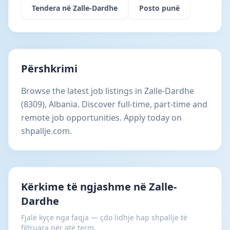
Tendera në Zalle-Dardhe
Posto punë
Përshkrimi
Browse the latest job listings in Zalle-Dardhe
(8309), Albania. Discover full-time, part-time and
remote job opportunities. Apply today on
shpallje.com.
Kërkime të ngjashme në Zalle-
Dardhe
Fjalë kyçe nga faqja — çdo lidhje hap shpallje të
filtruara për atë term.