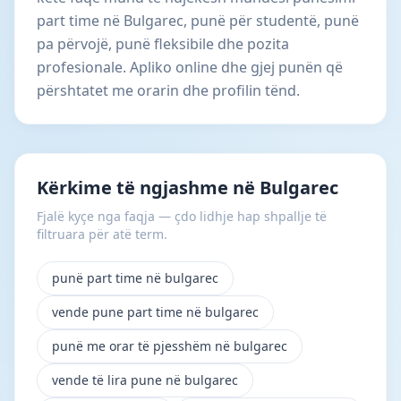
part time në Bulgarec, punë për studentë, punë
pa përvojë, punë fleksibile dhe pozita
profesionale. Apliko online dhe gjej punën që
përshtatet me orarin dhe profilin tënd.
Kërkime të ngjashme në Bulgarec
Fjalë kyçe nga faqja — çdo lidhje hap shpallje të
filtruara për atë term.
punë part time në bulgarec
vende pune part time në bulgarec
punë me orar të pjesshëm në bulgarec
vende të lira pune në bulgarec