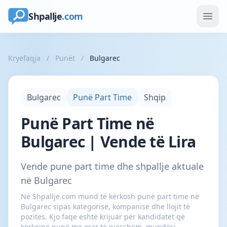
Shpallje
.com
Kryefaqja
/
Punët
/
Bulgarec
Bulgarec
Punë Part Time
Shqip
Punë Part Time në
Bulgarec | Vende të Lira
Vende pune part time dhe shpallje aktuale
në Bulgarec
Në Shpallje.com mund të kërkosh punë part time në
Bulgarec sipas kategorisë, kompanisë dhe llojit të
pozitës. Kjo faqe është krijuar për kandidatët që
kërkojnë punë me orar të pjesshëm, mundësi