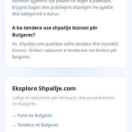
Bizneset zgjedhin një paketë në faqen e paketave,
krijojnë llogari dhe publikojnë shpalljen me qytetin
dhe kategorinë e duhur.
A ka tendera ose shpallje biznesi për
Bulgarec?
Po. Shpallje.com publikon edhe tendera dhe mundësi
biznesi. Shikoni seksionin e tenderave me kërkim për
Bulgarec.
Eksploro Shpallje.com
Lidhje të dobishme për kërkuesit dhe punëdhënësit
në Bulgarec.
→ Punë në Bulgarec
→ Tendera në Bulgarec