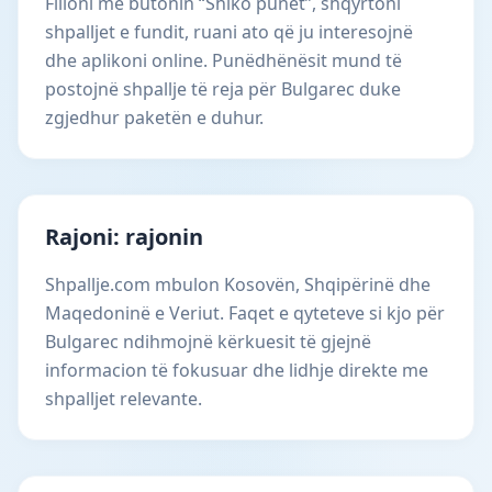
Filloni me butonin “Shiko punët”, shqyrtoni
shpalljet e fundit, ruani ato që ju interesojnë
dhe aplikoni online. Punëdhënësit mund të
postojnë shpallje të reja për Bulgarec duke
zgjedhur paketën e duhur.
Rajoni: rajonin
Shpallje.com mbulon Kosovën, Shqipërinë dhe
Maqedoninë e Veriut. Faqet e qyteteve si kjo për
Bulgarec ndihmojnë kërkuesit të gjejnë
informacion të fokusuar dhe lidhje direkte me
shpalljet relevante.