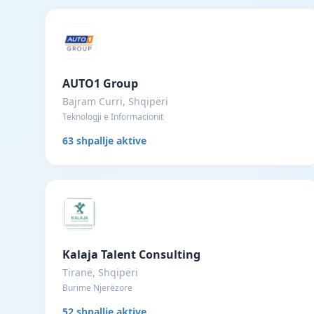
AUTO1 Group
Bajram Curri, Shqipëri
Teknologji e Informacionit
63 shpallje aktive
Kalaja Talent Consulting
Tiranë, Shqipëri
Burime Njerëzore
52 shpallje aktive