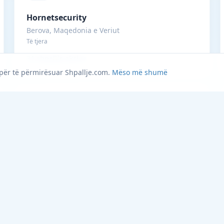
Hornetsecurity
Berova, Maqedonia e Veriut
Të tjera
31 shpallje aktive
 për të përmirësuar Shpallje.com.
Mëso më shumë
Ecommerce-Albania
Bajram Curri, Shqipëri
28 shpallje aktive