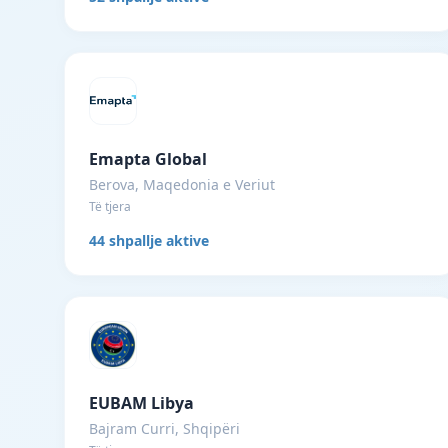
Emapta Global
Berova, Maqedonia e Veriut
Të tjera
44 shpallje aktive
EUBAM Libya
Bajram Curri, Shqipëri