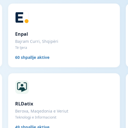
Enpal
Bajram Curri, Shqipëri
Të tjera
60 shpallje aktive
RLDatix
Berova, Maqedonia e Veriut
Teknologji e Informacionit
49 shpallje aktive