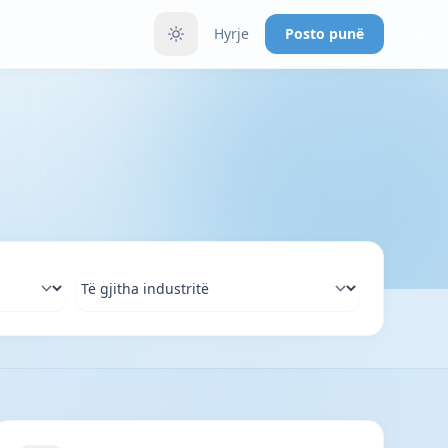
Hyrje
Posto punë