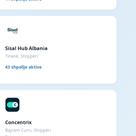
Sisal Hub Albania
Tiranë, Shqipëri
43 shpallje aktive
Concentrix
Bajram Curri, Shqipëri