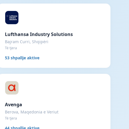
Lufthansa Industry Solutions
Bajram Curri, Shqipëri
Të tjera
53 shpallje aktive
Avenga
Berova, Maqedonia e Veriut
Të tjera
44 shpallje aktive