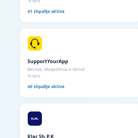
Të tjera
41 shpallje aktive
SupportYourApp
Berova, Maqedonia e Veriut
Të tjera
40 shpallje aktive
Klar Sh.P.K