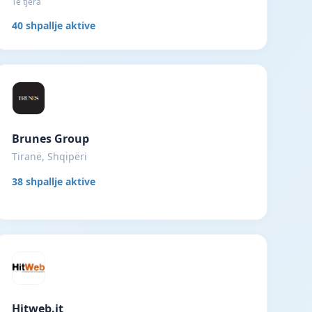
Të tjera
40 shpallje aktive
Brunes Group
Tiranë, Shqipëri
38 shpallje aktive
Hitweb.it