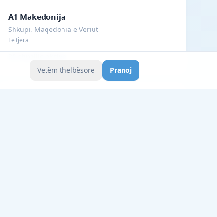
A1 Makedonija
Shkupi, Maqedonia e Veriut
Të tjera
30 shpallje aktive
Vetëm thelbësore
Pranoj
Vodafone
Bajram Curri, Shqipëri
Të tjera
28 shpallje aktive