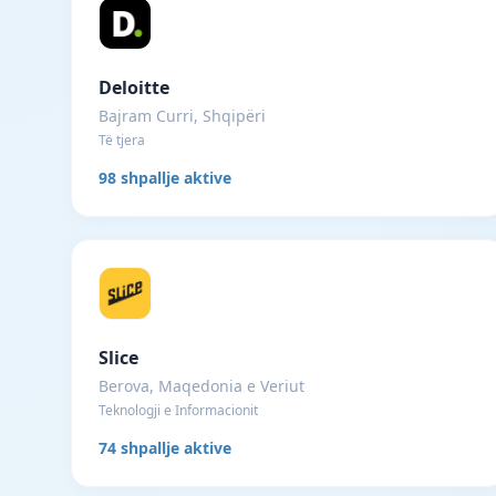
Deloitte
Bajram Curri, Shqipëri
Të tjera
98 shpallje aktive
Slice
Berova, Maqedonia e Veriut
Teknologji e Informacionit
74 shpallje aktive