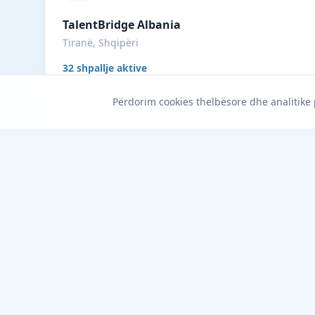
TalentBridge Albania
Tiranë, Shqipëri
32 shpallje aktive
Përdorim cookies thelbësore dhe analitike
AlbanianGarment
Bajram Curri, Shqipëri
30 shpallje aktive