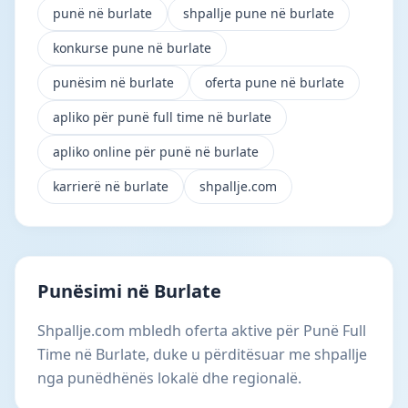
punë në burlate
shpallje pune në burlate
konkurse pune në burlate
punësim në burlate
oferta pune në burlate
apliko për punë full time në burlate
apliko online për punë në burlate
karrierë në burlate
shpallje.com
Punësimi në Burlate
Shpallje.com mbledh oferta aktive për Punë Full
Time në Burlate, duke u përditësuar me shpallje
nga punëdhënës lokalë dhe regionalë.