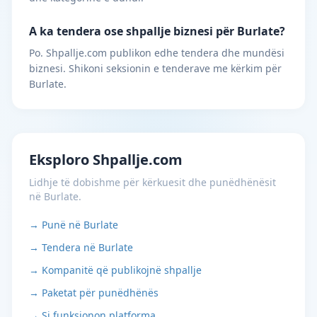
A ka tendera ose shpallje biznesi për Burlate?
Po. Shpallje.com publikon edhe tendera dhe mundësi
biznesi. Shikoni seksionin e tenderave me kërkim për
Burlate.
Eksploro Shpallje.com
Lidhje të dobishme për kërkuesit dhe punëdhënësit
në Burlate.
→ Punë në Burlate
→ Tendera në Burlate
→ Kompanitë që publikojnë shpallje
→ Paketat për punëdhënës
→ Si funksionon platforma