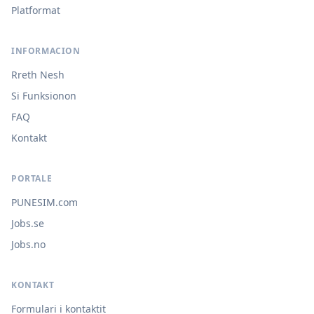
Platformat
INFORMACION
Rreth Nesh
Si Funksionon
FAQ
Kontakt
PORTALE
PUNESIM.com
Jobs.se
Jobs.no
KONTAKT
Formulari i kontaktit