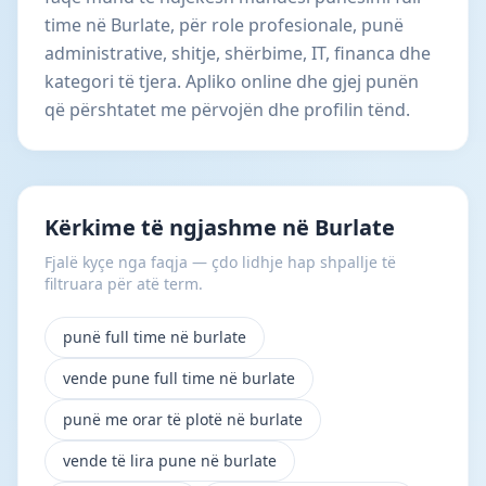
time në Burlate, për role profesionale, punë
administrative, shitje, shërbime, IT, financa dhe
kategori të tjera. Apliko online dhe gjej punën
që përshtatet me përvojën dhe profilin tënd.
Kërkime të ngjashme në Burlate
Fjalë kyçe nga faqja — çdo lidhje hap shpallje të
filtruara për atë term.
punë full time në burlate
vende pune full time në burlate
punë me orar të plotë në burlate
vende të lira pune në burlate