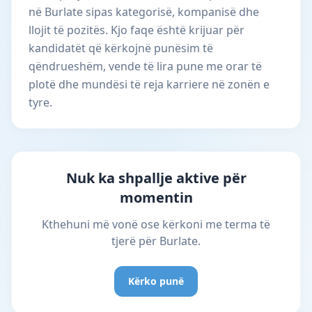
në Burlate sipas kategorisë, kompanisë dhe
llojit të pozitës. Kjo faqe është krijuar për
kandidatët që kërkojnë punësim të
qëndrueshëm, vende të lira pune me orar të
plotë dhe mundësi të reja karriere në zonën e
tyre.
Nuk ka shpallje aktive për
momentin
Kthehuni më vonë ose kërkoni me terma të
tjerë për Burlate.
Kërko punë