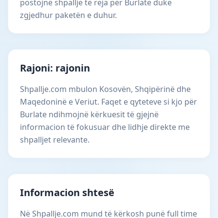
postojnë shpallje të reja për Burlate duke
zgjedhur paketën e duhur.
Rajoni: rajonin
Shpallje.com mbulon Kosovën, Shqipërinë dhe
Maqedoninë e Veriut. Faqet e qyteteve si kjo për
Burlate ndihmojnë kërkuesit të gjejnë
informacion të fokusuar dhe lidhje direkte me
shpalljet relevante.
Informacion shtesë
Në Shpallje.com mund të kërkosh punë full time