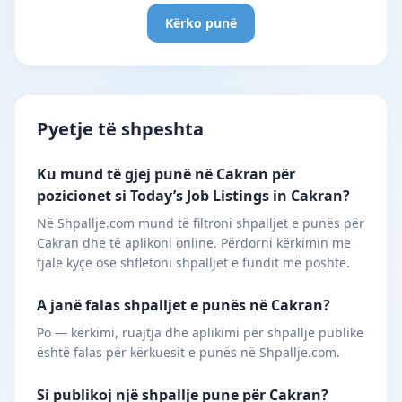
Kërko punë
Pyetje të shpeshta
Ku mund të gjej punë në Cakran për
pozicionet si Today’s Job Listings in Cakran?
Në Shpallje.com mund të filtroni shpalljet e punës për
Cakran dhe të aplikoni online. Përdorni kërkimin me
fjalë kyçe ose shfletoni shpalljet e fundit më poshtë.
A janë falas shpalljet e punës në Cakran?
Po — kërkimi, ruajtja dhe aplikimi për shpallje publike
është falas për kërkuesit e punës në Shpallje.com.
Si publikoj një shpallje pune për Cakran?