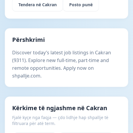
Tendera në Cakran
Posto punë
Përshkrimi
Discover today’s latest job listings in Cakran
(9311). Explore new full-time, part-time and
remote opportunities. Apply now on
shpallje.com.
Kërkime të ngjashme në Cakran
Fjalë kyçe nga faqja — çdo lidhje hap shpallje të
filtruara për atë term.