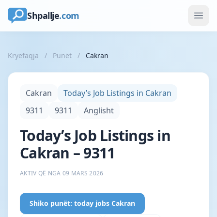
Shpallje
.com
Kryefaqja
/
Punët
/
Cakran
Cakran
Today’s Job Listings in Cakran
9311
9311
Anglisht
Today’s Job Listings in
Cakran – 9311
AKTIV QË NGA 09 MARS 2026
Shiko punët: today jobs Cakran