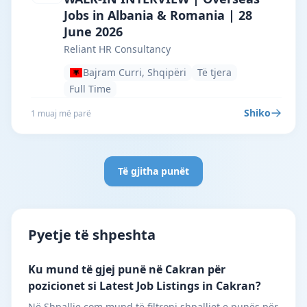
Jobs in Albania & Romania | 28
June 2026
Reliant HR Consultancy
Bajram Curri, Shqipëri
Të tjera
Full Time
Shiko
1 muaj më parë
Të gjitha punët
Pyetje të shpeshta
Ku mund të gjej punë në Cakran për
pozicionet si Latest Job Listings in Cakran?
Në Shpallje.com mund të filtroni shpalljet e punës për