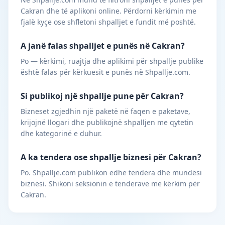
Cakran dhe të aplikoni online. Përdorni kërkimin me
fjalë kyçe ose shfletoni shpalljet e fundit më poshtë.
A janë falas shpalljet e punës në Cakran?
Po — kërkimi, ruajtja dhe aplikimi për shpallje publike
është falas për kërkuesit e punës në Shpallje.com.
Si publikoj një shpallje pune për Cakran?
Bizneset zgjedhin një paketë në faqen e paketave,
krijojnë llogari dhe publikojnë shpalljen me qytetin
dhe kategorinë e duhur.
A ka tendera ose shpallje biznesi për Cakran?
Po. Shpallje.com publikon edhe tendera dhe mundësi
biznesi. Shikoni seksionin e tenderave me kërkim për
Cakran.