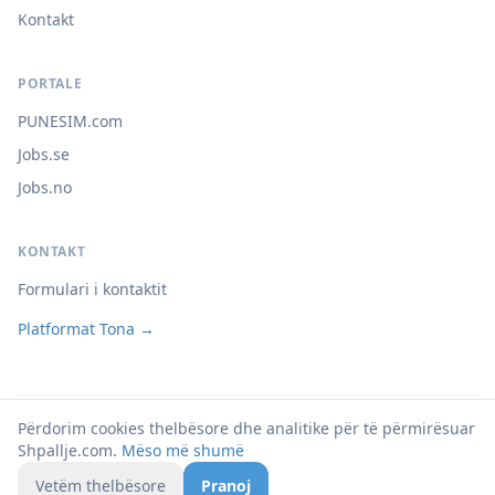
Kontakt
PORTALE
PUNESIM.com
Jobs.se
Jobs.no
KONTAKT
Formulari i kontaktit
Platformat Tona →
Përdorim cookies thelbësore dhe analitike për të përmirësuar
© 2026 Shpallje.com
Shpallje.com.
Mëso më shumë
Privatësia
Kushtet
Cookies
Vetëm thelbësore
Pranoj