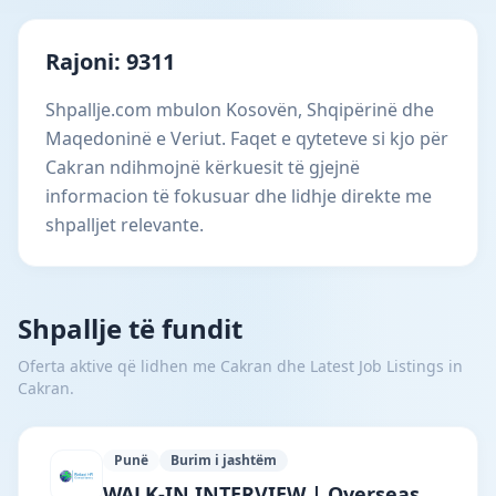
Rajoni: 9311
Shpallje.com mbulon Kosovën, Shqipërinë dhe
Maqedoninë e Veriut. Faqet e qyteteve si kjo për
Cakran ndihmojnë kërkuesit të gjejnë
informacion të fokusuar dhe lidhje direkte me
shpalljet relevante.
Shpallje të fundit
Oferta aktive që lidhen me Cakran dhe Latest Job Listings in
Cakran.
Punë
Burim i jashtëm
Reliant HR Consultancy · Bajram Curri ·
WALK-IN INTERVIEW | Overseas