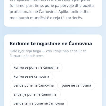
full time, part time, punë pa përvojë dhe pozita
profesionale në Čamovina. Apliko online dhe
mos humb mundësitë e reja të karrierës.
Kërkime të ngjashme në Čamovina
Fjalë kyçe nga faqja — çdo lidhje hap shpallje të
filtruara për atë term.
konkurse pune në čamovina
konkurse në čamovina
vende pune në čamovina
punë në čamovina
shpallje pune në čamovina
vende të lira pune në čamovina