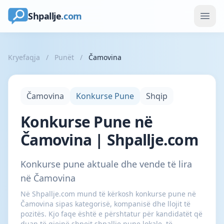
Shpallje
.com
Kryefaqja
/
Punët
/
Čamovina
Čamovina
Konkurse Pune
Shqip
Konkurse Pune në
Čamovina | Shpallje.com
Konkurse pune aktuale dhe vende të lira
në Čamovina
Në Shpallje.com mund të kërkosh konkurse pune në
Čamovina sipas kategorisë, kompanisë dhe llojit të
pozitës. Kjo faqe është e përshtatur për kandidatët që
duan të gjejnë shpejt shpallje pune lokale, të