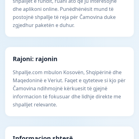
shpalljet e fundit, ruani ato që ju interesojnë
dhe aplikoni online. Punëdhënësit mund të
postojnë shpallje të reja për Čamovina duke
zgjedhur paketën e duhur.
Rajoni: rajonin
Shpallje.com mbulon Kosovën, Shqipërinë dhe
Maqedoninë e Veriut. Faqet e qyteteve si kjo për
Čamovina ndihmojnë kërkuesit të gjejnë
informacion të fokusuar dhe lidhje direkte me
shpalljet relevante.
Informacion shtesë