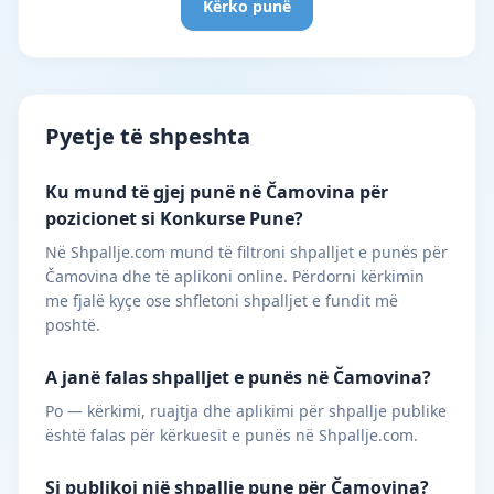
Kërko punë
Pyetje të shpeshta
Ku mund të gjej punë në Čamovina për
pozicionet si Konkurse Pune?
Në Shpallje.com mund të filtroni shpalljet e punës për
Čamovina dhe të aplikoni online. Përdorni kërkimin
me fjalë kyçe ose shfletoni shpalljet e fundit më
poshtë.
A janë falas shpalljet e punës në Čamovina?
Po — kërkimi, ruajtja dhe aplikimi për shpallje publike
është falas për kërkuesit e punës në Shpallje.com.
Si publikoj një shpallje pune për Čamovina?