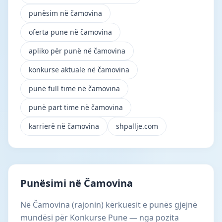
punësim në čamovina
oferta pune në čamovina
apliko për punë në čamovina
konkurse aktuale në čamovina
punë full time në čamovina
punë part time në čamovina
karrierë në čamovina
shpallje.com
Punësimi në Čamovina
Në Čamovina (rajonin) kërkuesit e punës gjejnë
mundësi për Konkurse Pune — nga pozita