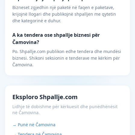
Bizneset zgjedhin një paketë në faqen e paketave,
krijojnë llogari dhe publikojnë shpalljen me qytetin
dhe kategorinë e duhur.
A ka tendera ose shpallje biznesi për
Čamovina?
Po. Shpallje.com publikon edhe tendera dhe mundësi
biznesi. Shikoni seksionin e tenderave me kërkim për
Čamovina.
Eksploro Shpallje.com
Lidhje të dobishme për kërkuesit dhe punëdhënësit
në Čamovina.
→ Punë në Čamovina
→ Tendera në Čamovina