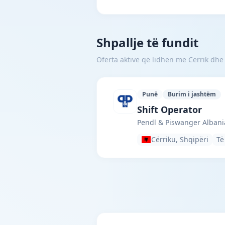
Shpallje të fundit
Oferta aktive që lidhen me Cerrik dhe
Punë
Burim i jashtëm
Pendl & Piswanger A
Shift Operator
Pendl & Piswanger Albani
Cërriku, Shqipëri
Të