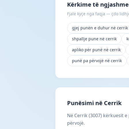
Kërkime të ngjashme 
Fjalë kyçe nga faqja — çdo lidhje
gjej punën e duhur në cerrik
shpallje pune në cerrik
k
apliko për punë në cerrik
punë pa përvojë në cerrik
Punësimi në Cerrik
Në Cerrik (3007) kërkuesit e
përvojë.