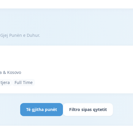
 Gjej Punën e Duhur.
lbania & Kosovo · Cërriku · #7729 —
a & Kosovo
 tjera
Full Time
Të gjitha punët
Filtro sipas qytetit