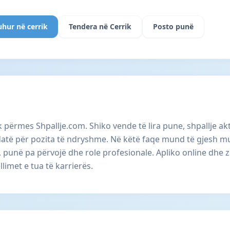
uhur në cerrik
Tendera në Cerrik
Posto punë
k përmes Shpallje.com. Shiko vende të lira pune, shpallje a
atë për pozita të ndryshme. Në këtë faqe mund të gjesh m
e, punë pa përvojë dhe role profesionale. Apliko online dhe
limet e tua të karrierës.