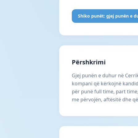
Shiko punët: gjej punën e d
Përshkrimi
Gjej punën e duhur në Cerri
kompani që kërkojnë kandid
për punë full time, part tim
me përvojën, aftësitë dhe qël