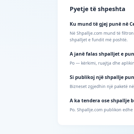
Pyetje të shpeshta
Ku mund të gjej punë në Ce
Në Shpallje.com mund të filtroni
shpalljet e fundit më poshtë.
A janë falas shpalljet e pu
Po — kërkimi, ruajtja dhe apliki
Si publikoj një shpallje pu
Bizneset zgjedhin një paketë në
A ka tendera ose shpallje b
Po. Shpallje.com publikon edhe