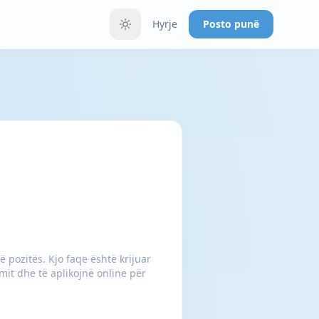
Hyrje
Posto punë
 pozitës. Kjo faqe është krijuar
it dhe të aplikojnë online për