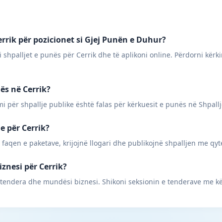
rrik për pozicionet si Gjej Punën e Duhur?
 shpalljet e punës për Cerrik dhe të aplikoni online. Përdorni kërki
nës në Cerrik?
mi për shpallje publike është falas për kërkuesit e punës në Shpall
ne për Cerrik?
 faqen e paketave, krijojnë llogari dhe publikojnë shpalljen me qyt
iznesi për Cerrik?
 tendera dhe mundësi biznesi. Shikoni seksionin e tenderave me kë