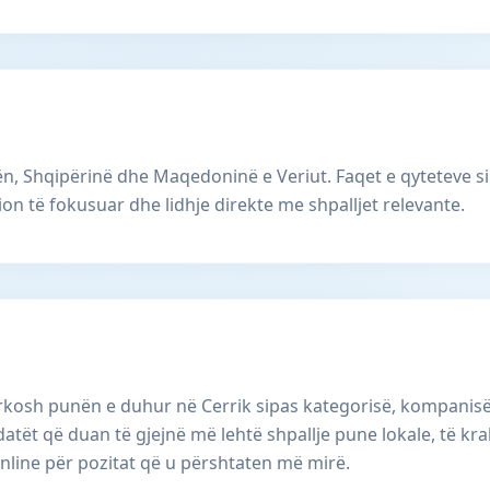
, Shqipërinë dhe Maqedoninë e Veriut. Faqet e qyteteve si
ion të fokusuar dhe lidhje direkte me shpalljet relevante.
osh punën e duhur në Cerrik sipas kategorisë, kompanisë dh
datët që duan të gjejnë më lehtë shpallje pune lokale, të k
nline për pozitat që u përshtaten më mirë.