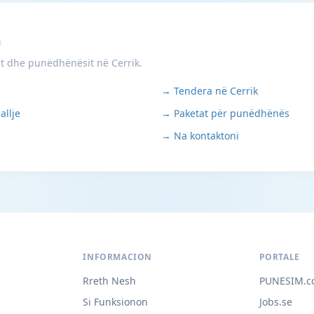
m
it dhe punëdhënësit në Cerrik.
→ Tendera në Cerrik
allje
→ Paketat për punëdhënës
→ Na kontaktoni
INFORMACION
PORTALE
Rreth Nesh
PUNESIM.c
Si Funksionon
Jobs.se