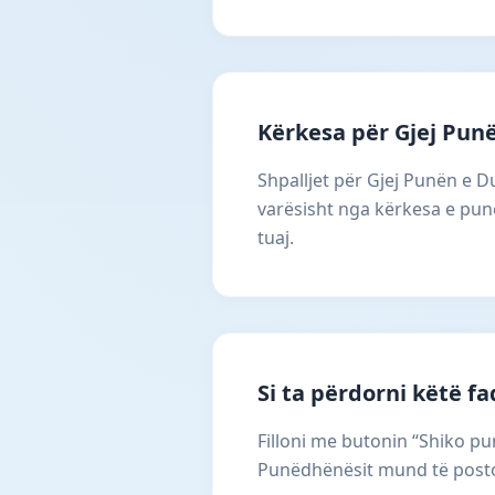
Kërkesa për Gjej Pun
Shpalljet për Gjej Punën e D
varësisht nga kërkesa e punë
tuaj.
Si ta përdorni këtë f
Filloni me butonin “Shiko pun
Punëdhënësit mund të postoj