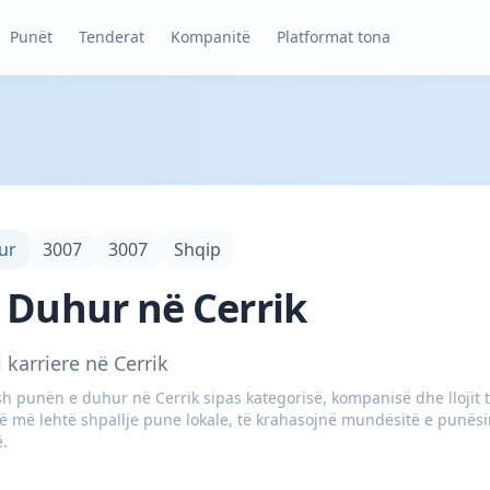
Punët
Tenderat
Kompanitë
Platformat tona
ur
3007
3007
Shqip
 Duhur në Cerrik
karriere në Cerrik
 punën e duhur në Cerrik sipas kategorisë, kompanisë dhe llojit të
ë më lehtë shpallje pune lokale, të krahasojnë mundësitë e punësim
ë.