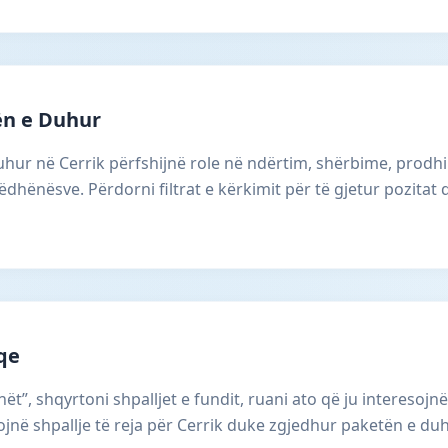
ën e Duhur
uhur në Cerrik përfshijnë role në ndërtim, shërbime, prodh
dhënësve. Përdorni filtrat e kërkimit për të gjetur pozitat
aqe
ët”, shqyrtoni shpalljet e fundit, ruani ato që ju interesojnë
në shpallje të reja për Cerrik duke zgjedhur paketën e duh