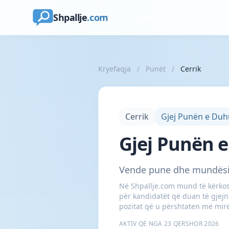
Shpallje
.com
Kryefaqja
/
Punët
/
Cerrik
Cerrik
Gjej Punën e Duh
Gjej Punën e
Vende pune dhe mundësi 
Në Shpallje.com mund të kërkosh
për kandidatët që duan të gjejn
pozitat që u përshtaten më mir
AKTIV QË NGA 23 QERSHOR 2026