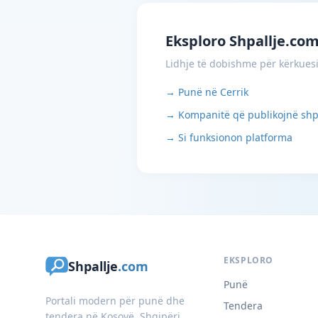
Eksploro Shpallje.co
Lidhje të dobishme për kërkues
→ Punë në Cerrik
→ Kompanitë që publikojnë shp
→ Si funksionon platforma
EKSPLORO
Shpallje
.com
Punë
Portali modern për punë dhe
Tendera
tendera në Kosovë, Shqipëri