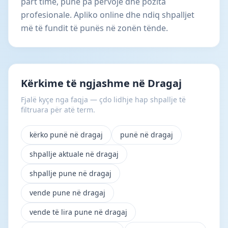
part time, punë pa përvojë dhe pozita
profesionale. Apliko online dhe ndiq shpalljet
më të fundit të punës në zonën tënde.
Kërkime të ngjashme në Dragaj
Fjalë kyçe nga faqja — çdo lidhje hap shpallje të
filtruara për atë term.
kërko punë në dragaj
punë në dragaj
shpallje aktuale në dragaj
shpallje pune në dragaj
vende pune në dragaj
vende të lira pune në dragaj