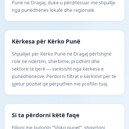
Punë në Dragaj, duke u përditësuar me shpallje
nga punëdhënës lokalë dhe regionalë.
Kërkesa për Kërko Punë
Shpalljet për Kërko Punë në Dragaj përfshijnë
role në ndërtim, shërbime, prodhim dhe
sektorë të tjerë — varësisht nga kërkesa e
punëdhënësve. Përdorni filtrat e kërkimit për të
gjetur pozitat që përputhen me profilin tuaj.
Si ta përdorni këtë faqe
Filloni me butonin “Shiko punët”, shqyrtoni