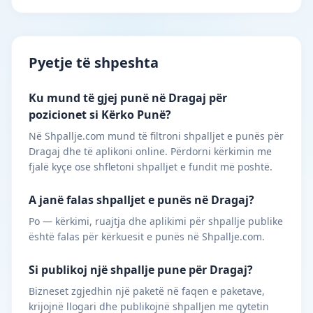
Pyetje të shpeshta
Ku mund të gjej punë në Dragaj për
pozicionet si Kërko Punë?
Në Shpallje.com mund të filtroni shpalljet e punës për
Dragaj dhe të aplikoni online. Përdorni kërkimin me
fjalë kyçe ose shfletoni shpalljet e fundit më poshtë.
A janë falas shpalljet e punës në Dragaj?
Po — kërkimi, ruajtja dhe aplikimi për shpallje publike
është falas për kërkuesit e punës në Shpallje.com.
Si publikoj një shpallje pune për Dragaj?
Bizneset zgjedhin një paketë në faqen e paketave,
krijojnë llogari dhe publikojnë shpalljen me qytetin