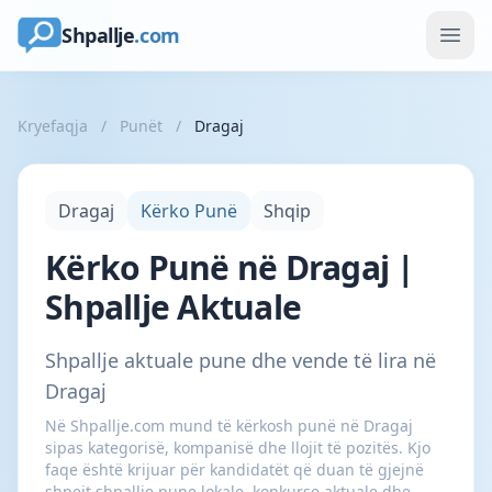
Shpallje
.com
Kryefaqja
/
Punët
/
Dragaj
Dragaj
Kërko Punë
Shqip
Kërko Punë në Dragaj |
Shpallje Aktuale
Shpallje aktuale pune dhe vende të lira në
Dragaj
Në Shpallje.com mund të kërkosh punë në Dragaj
sipas kategorisë, kompanisë dhe llojit të pozitës. Kjo
faqe është krijuar për kandidatët që duan të gjejnë
shpejt shpallje pune lokale, konkurse aktuale dhe