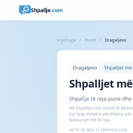
Shpallje
.com
Kryefaqja
/
Punët
/
Dragaljevo
Dragaljevo
Shpalljet më
Shpalljet më
Shpallje të reja pune dhe
Në Shpallje.com mund të kërkosh
Kjo faqe është e përshtatur për
konkurset më të reja.
AKTIV QË NGA 21 QERSHOR 2026