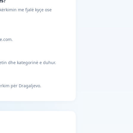
ës?
kërkimin me fjalë kyçe ose
je.com.
etin dhe kategorinë e duhur.
rkim për Dragaljevo.