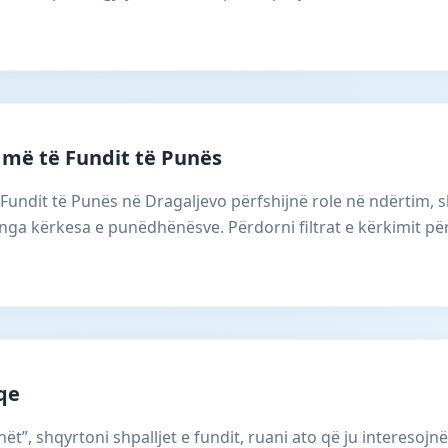
 më të Fundit të Punës
ë Fundit të Punës në Dragaljevo përfshijnë role në ndërtim
 nga kërkesa e punëdhënësve. Përdorni filtrat e kërkimit për
aqe
ët”, shqyrtoni shpalljet e fundit, ruani ato që ju interesojnë