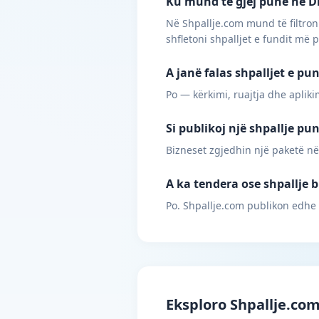
Ku mund të gjej punë në Dr
Në Shpallje.com mund të filtroni
shfletoni shpalljet e fundit më 
A janë falas shpalljet e pu
Po — kërkimi, ruajtja dhe apliki
Si publikoj një shpallje pu
Bizneset zgjedhin një paketë në
A ka tendera ose shpallje b
Po. Shpallje.com publikon edhe
Eksploro Shpallje.co