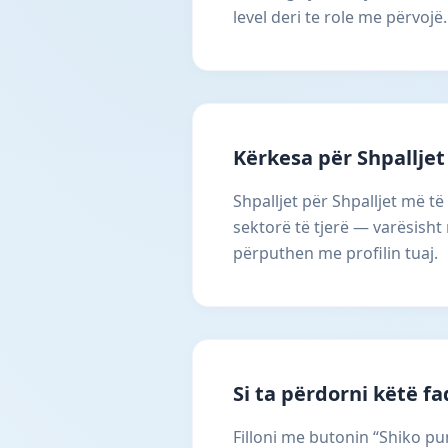
level deri te role me përvojë.
Kërkesa për Shpalljet
Shpalljet për Shpalljet më t
sektorë të tjerë — varësisht
përputhen me profilin tuaj.
Si ta përdorni këtë f
Filloni me butonin “Shiko pun