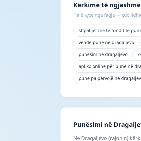
Kërkime të ngjashme
Fjalë kyçe nga faqja — çdo lidhje
shpalljet më të fundit të pun
vende pune në dragaljevo
punësim në dragaljevo
o
apliko online për punë në dr
punë pa përvojë në dragalje
Punësimi në Dragalje
Në Dragaljevo (rajonin) kërk