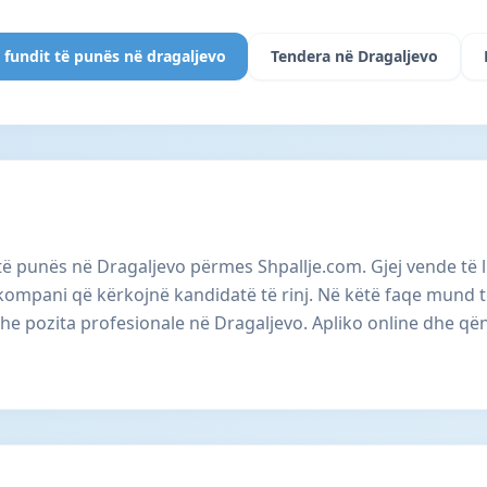
 fundit të punës në dragaljevo
Tendera në Dragaljevo
 të punës në Dragaljevo përmes Shpallje.com. Gjej vende të 
mpani që kërkojnë kandidatë të rinj. Në këtë faqe mund të
dhe pozita profesionale në Dragaljevo. Apliko online dhe që