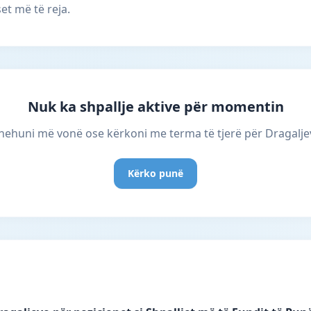
et më të reja.
Nuk ka shpallje aktive për momentin
hehuni më vonë ose kërkoni me terma të tjerë për Dragalje
Kërko punë