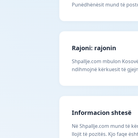
Punëdhënësit mund të postoj
Rajoni: rajonin
Shpallje.com mbulon Kosovën
ndihmojnë kërkuesit të gjejn
Informacion shtesë
Në Shpallje.com mund të kër
llojit të pozitës. Kjo faqe 