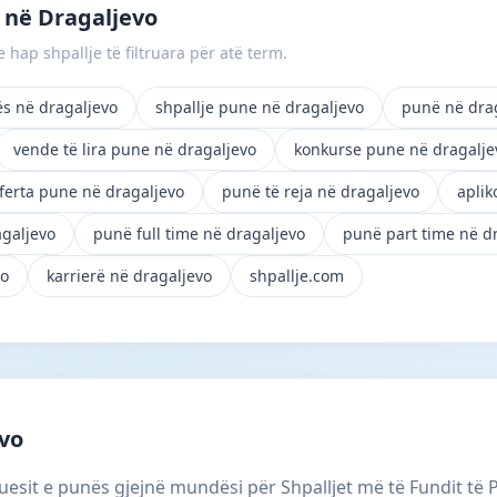
 në Dragaljevo
 hap shpallje të filtruara për atë term.
ës në dragaljevo
shpallje pune në dragaljevo
punë në dra
vende të lira pune në dragaljevo
konkurse pune në dragalje
ferta pune në dragaljevo
punë të reja në dragaljevo
aplik
agaljevo
punë full time në dragaljevo
punë part time në d
vo
karrierë në dragaljevo
shpallje.com
vo
uesit e punës gjejnë mundësi për Shpalljet më të Fundit të