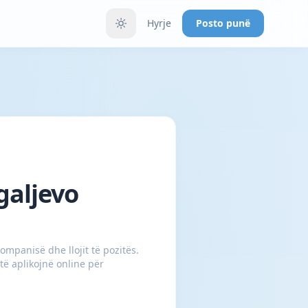
Hyrje
Posto punë
galjevo
mpanisë dhe llojit të pozitës.
të aplikojnë online për