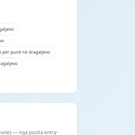
galjevo
vo
o për punë në dragaljevo
ragaljevo
 Punës — nga pozita entry-