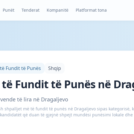
Punët
Tenderat
Kompanitë
Platformat tona
 të Fundit të Punës
Shqip
 të Fundit të Punës në Dra
 vende të lira në Dragaljevo
 shpalljet më të fundit të punës në Dragaljevo sipas kategorisë, ko
 kandidatët që duan të gjejnë shpejt mundësi punësimi lokale dhe 