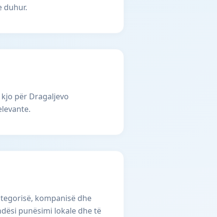
e duhur.
 kjo për Dragaljevo
elevante.
kategorisë, kompanisë dhe
undësi punësimi lokale dhe të