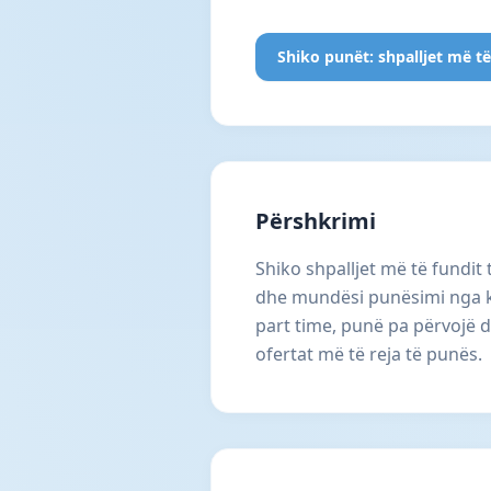
Shiko punët: shpalljet më të
Përshkrimi
Shiko shpalljet më të fundit
dhe mundësi punësimi nga ko
part time, punë pa përvojë 
ofertat më të reja të punës.