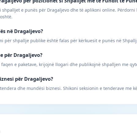
agaljevo për pozicionet si Shpalljet më të Fundit të Pun
 shpalljet e punës për Dragaljevo dhe të aplikoni online. Përdorni 
poshtë.
nës në Dragaljevo?
mi për shpallje publike është falas për kërkuesit e punës në Shpall
ne për Dragaljevo?
 faqen e paketave, krijojnë llogari dhe publikojnë shpalljen me qyt
iznesi për Dragaljevo?
 tendera dhe mundësi biznesi. Shikoni seksionin e tenderave me kë
m