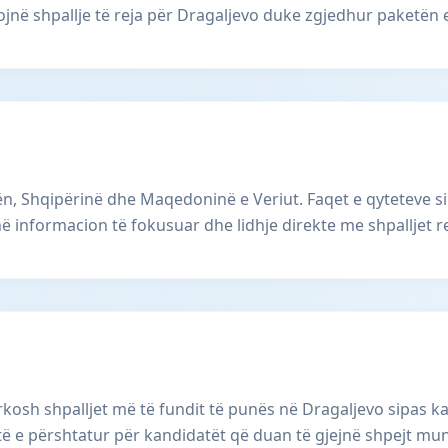
në shpallje të reja për Dragaljevo duke zgjedhur paketën 
, Shqipërinë dhe Maqedoninë e Veriut. Faqet e qyteteve si
ë informacion të fokusuar dhe lidhje direkte me shpalljet r
kosh shpalljet më të fundit të punës në Dragaljevo sipas 
është e përshtatur për kandidatët që duan të gjejnë shpejt m