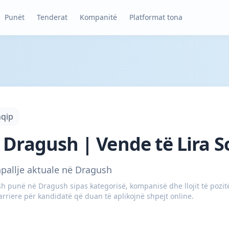
Punët
Tenderat
Kompanitë
Platformat tona
hqip
 Dragush | Vende të Lira S
hpallje aktuale në Dragush
 punë në Dragush sipas kategorisë, kompanisë dhe llojit të pozitës
rriere për kandidatë që duan të aplikojnë shpejt online.