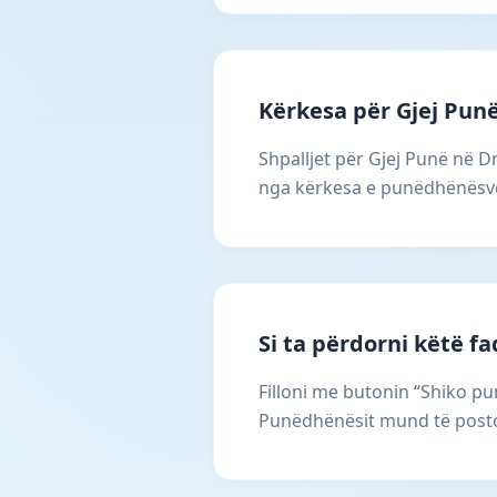
Kërkesa për Gjej Pun
Shpalljet për Gjej Punë në D
nga kërkesa e punëdhënësve. 
Si ta përdorni këtë f
Filloni me butonin “Shiko pun
Punëdhënësit mund të postoj