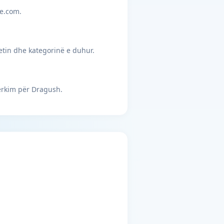
je.com.
etin dhe kategorinë e duhur.
ërkim për Dragush.