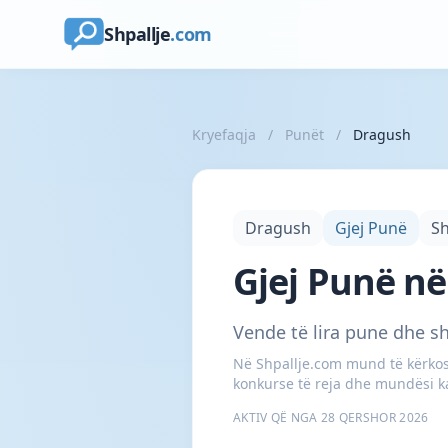
Shpallje
.com
Kryefaqja
/
Punët
/
Dragush
Dragush
Gjej Punë
S
Gjej Punë në
Vende të lira pune dhe s
Në Shpallje.com mund të kërkosh
konkurse të reja dhe mundësi ka
AKTIV QË NGA 28 QERSHOR 2026