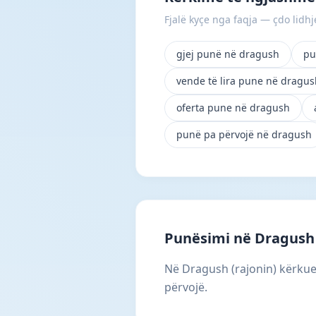
Fjalë kyçe nga faqja — çdo lidhje
gjej punë në dragush
pu
vende të lira pune në dragus
oferta pune në dragush
punë pa përvojë në dragush
Punësimi në Dragush
Në Dragush (rajonin) kërkues
përvojë.