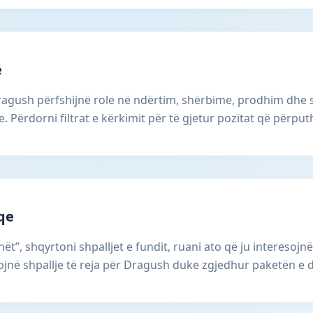
ë
ragush përfshijnë role në ndërtim, shërbime, prodhim dhe s
Përdorni filtrat e kërkimit për të gjetur pozitat që përputh
aqe
ët”, shqyrtoni shpalljet e fundit, ruani ato që ju interesojnë
në shpallje të reja për Dragush duke zgjedhur paketën e 