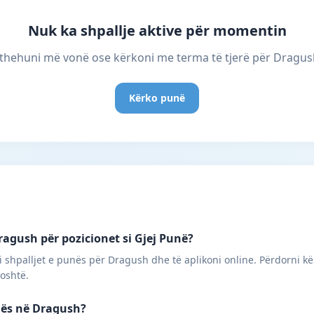
Nuk ka shpallje aktive për momentin
thehuni më vonë ose kërkoni me terma të tjerë për Dragus
Kërko punë
agush për pozicionet si Gjej Punë?
i shpalljet e punës për Dragush dhe të aplikoni online. Përdorni kë
poshtë.
unës në Dragush?