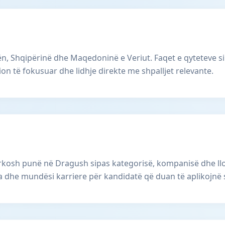
, Shqipërinë dhe Maqedoninë e Veriut. Faqet e qyteteve s
ion të fokusuar dhe lidhje direkte me shpalljet relevante.
osh punë në Dragush sipas kategorisë, kompanisë dhe llojit
a dhe mundësi karriere për kandidatë që duan të aplikojnë s