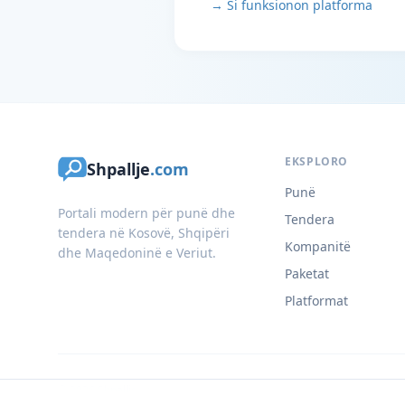
→ Si funksionon platforma
EKSPLORO
Shpallje
.com
Punë
Portali modern për punë dhe
Tendera
tendera në Kosovë, Shqipëri
Kompanitë
dhe Maqedoninë e Veriut.
Paketat
Platformat
© 2026 Shpallje.com