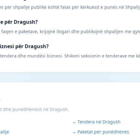
mi për shpallje publike është falas për kërkuesit e punës në Shpall
une për Dragush?
 faqen e paketave, krijojnë llogari dhe publikojnë shpalljen me qyt
biznesi për Dragush?
 tendera dhe mundësi biznesi. Shikoni seksionin e tenderave me k
m
it dhe punëdhënësit në Dragush.
→ Tendera në Dragush
allje
→ Paketat për punëdhënës