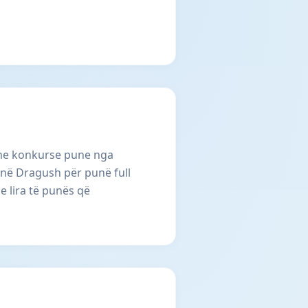
 dhe konkurse pune nga
 në Dragush për punë full
e lira të punës që