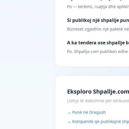
Po — kërkimi, ruajtja dhe apliki
Si publikoj një shpallje p
Bizneset zgjedhin një paketë në
A ka tendera ose shpallje 
Po. Shpallje.com publikon edhe
Eksploro Shpallje.co
Lidhje të dobishme për kërkues
→ Punë në Dragush
→ Kompanitë që publikojnë shp