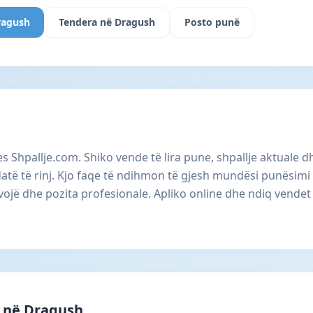
ragush
Tendera në Dragush
Posto punë
 Shpallje.com. Shiko vende të lira pune, shpallje aktuale
të të rinj. Kjo faqe të ndihmon të gjesh mundësi punësimi
vojë dhe pozita profesionale. Apliko online dhe ndiq vendet 
 në Dragush