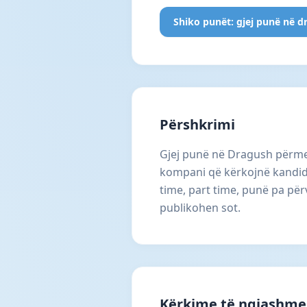
Shiko punët: gjej punë në d
Përshkrimi
Gjej punë në Dragush përmes
kompani që kërkojnë kandida
time, part time, punë pa për
publikohen sot.
Kërkime të ngjashme