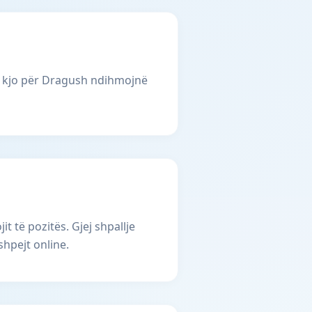
i kjo për Dragush ndihmojnë
 të pozitës. Gjej shpallje
hpejt online.