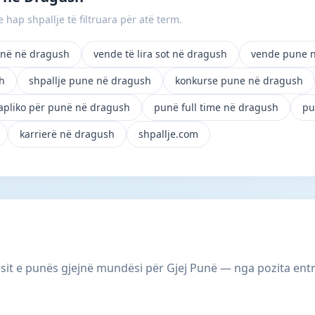
 hap shpallje të filtruara për atë term.
në në dragush
vende të lira sot në dragush
vende pune 
h
shpallje pune në dragush
konkurse pune në dragush
apliko për punë në dragush
punë full time në dragush
pu
karrierë në dragush
shpallje.com
it e punës gjejnë mundësi për Gjej Punë — nga pozita entry