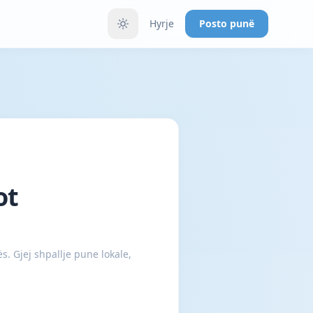
Hyrje
Posto punë
ot
. Gjej shpallje pune lokale,