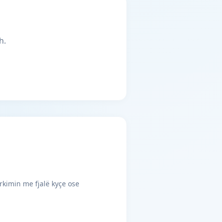
h.
rkimin me fjalë kyçe ose