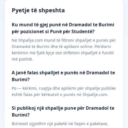
Pyetje të shpeshta
Ku mund të gjej punë në Dramadol te Burimi
për pozicionet si Punë për Studentë?
Në Shpallje.com mund të filtroni shpalljet e punës për
Dramadol te Burimi dhe të aplikoni online. Përdorni
kërkimin me fjalë kyçe ose shfletoni shpalljet e fundit
më poshtë.
A janë falas shpalljet e punës në Dramadol te
Burimi?
Po — kërkimi, ruajtja dhe aplikimi për shpallje publike
është falas për kërkuesit e punës në Shpallje.com.
Si publikoj një shpallje pune për Dramadol te
Burimi?
Bizneset zgjedhin një paketë në faqen e paketave,