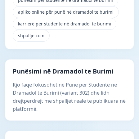
punësim për studentë në dramadol te burimi
apliko online për punë në dramadol te burimi
karrierë për studentë në dramadol te burimi
shpallje.com
Punësimi në Dramadol te Burimi
Kjo faqe fokusohet në Punë për Studentë në
Dramadol te Burimi (variant 302) dhe lidh
drejtpërdrejt me shpalljet reale të publikuara në
platformë.