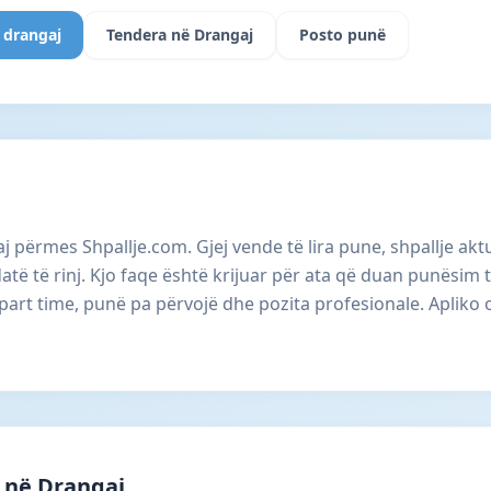
 drangaj
Tendera në Drangaj
Posto punë
j përmes Shpallje.com. Gjej vende të lira pune, shpallje ak
ë të rinj. Kjo faqe është krijuar për ata që duan punësim 
part time, punë pa përvojë dhe pozita profesionale. Apliko 
 në Drangaj