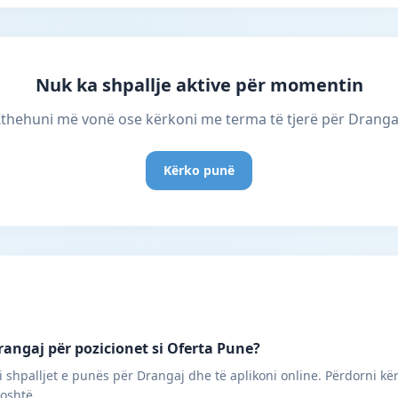
Nuk ka shpallje aktive për momentin
thehuni më vonë ose kërkoni me terma të tjerë për Dranga
Kërko punë
angaj për pozicionet si Oferta Pune?
 shpalljet e punës për Drangaj dhe të aplikoni online. Përdorni kë
poshtë.