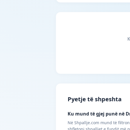
K
Pyetje të shpeshta
Ku mund të gjej punë në Dr
Në Shpallje.com mund të filtroni
shfletoni shpalljet e fundit më 