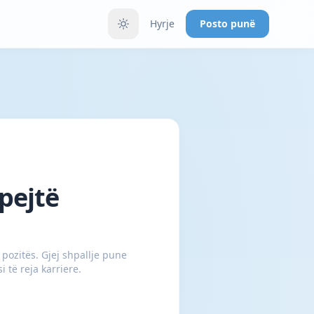
Hyrje
Posto punë
pejtë
pozitës. Gjej shpallje pune
 të reja karriere.