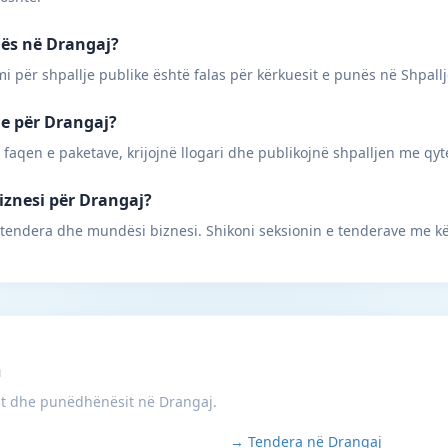
nës në Drangaj?
mi për shpallje publike është falas për kërkuesit e punës në Shpall
ne për Drangaj?
 faqen e paketave, krijojnë llogari dhe publikojnë shpalljen me qyt
biznesi për Drangaj?
 tendera dhe mundësi biznesi. Shikoni seksionin e tenderave me k
m
it dhe punëdhënësit në Drangaj.
→ Tendera në Drangaj