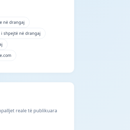
ne në drangaj
i shpejtë në drangaj
aj
je.com
palljet reale të publikuara