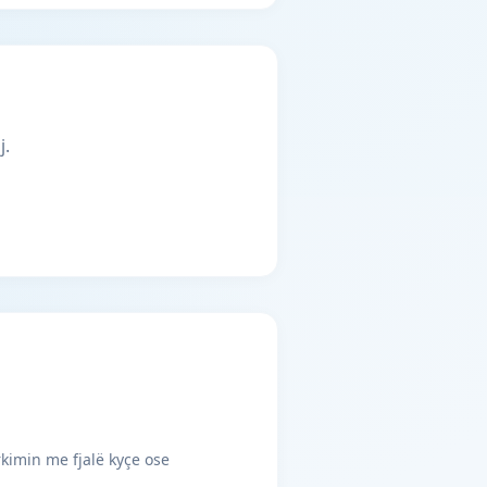
j.
rkimin me fjalë kyçe ose