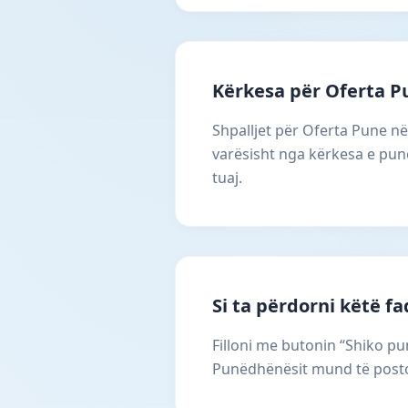
Kërkesa për Oferta P
Shpalljet për Oferta Pune n
varësisht nga kërkesa e punë
tuaj.
Si ta përdorni këtë f
Filloni me butonin “Shiko pun
Punëdhënësit mund të postoj