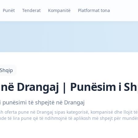
Punët
Tenderat
Kompanitë
Platformat tona
Shqip
në Drangaj | Punësim i Sh
 punësimi të shpejtë në Drangaj
 oferta pune në Drangaj sipas kategorisë, kompanisë dhe llojit të 
nde të lira pune që të ndihmojnë të aplikosh më shpejt për mundësi