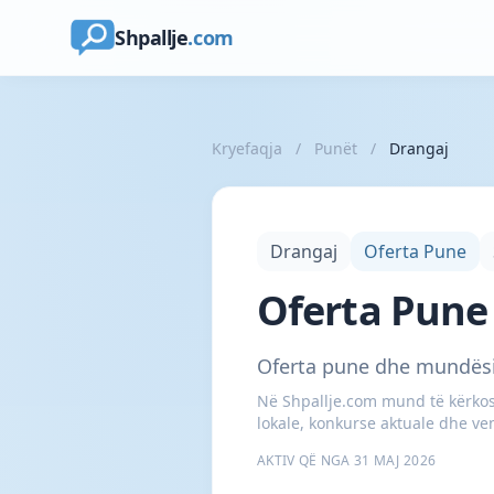
Shpallje
.com
Kryefaqja
/
Punët
/
Drangaj
Drangaj
Oferta Pune
Oferta Pune 
Oferta pune dhe mundësi
Në Shpallje.com mund të kërkosh
lokale, konkurse aktuale dhe ve
AKTIV QË NGA 31 MAJ 2026