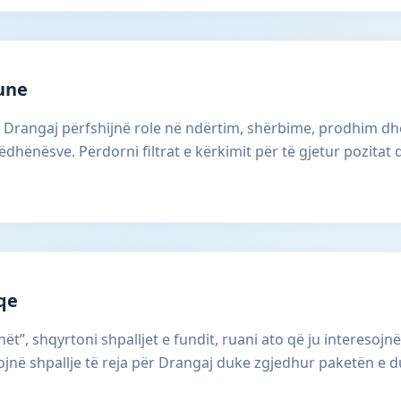
une
ë Drangaj përfshijnë role në ndërtim, shërbime, prodhim dh
dhënësve. Përdorni filtrat e kërkimit për të gjetur pozitat
aqe
ët”, shqyrtoni shpalljet e fundit, ruani ato që ju interesojnë
në shpallje të reja për Drangaj duke zgjedhur paketën e d