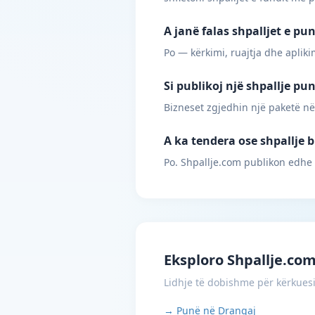
A janë falas shpalljet e pu
Po — kërkimi, ruajtja dhe apliki
Si publikoj një shpallje pu
Bizneset zgjedhin një paketë në
A ka tendera ose shpallje 
Po. Shpallje.com publikon edhe
Eksploro Shpallje.co
Lidhje të dobishme për kërkues
→ Punë në Drangaj