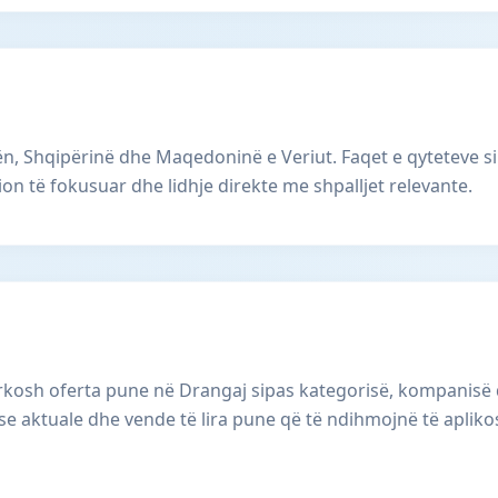
, Shqipërinë dhe Maqedoninë e Veriut. Faqet e qyteteve s
ion të fokusuar dhe lidhje direkte me shpalljet relevante.
osh oferta pune në Drangaj sipas kategorisë, kompanisë dhe
rse aktuale dhe vende të lira pune që të ndihmojnë të aplik