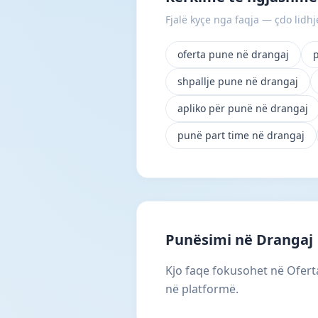
Fjalë kyçe nga faqja — çdo lidhje
oferta pune në drangaj
shpallje pune në drangaj
apliko për punë në drangaj
punë part time në drangaj
Punësimi në Drangaj
Kjo faqe fokusohet në Oferta
në platformë.