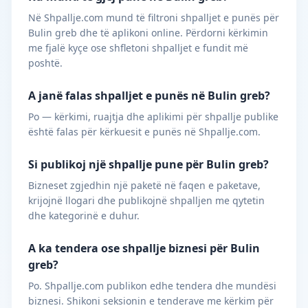
Në Shpallje.com mund të filtroni shpalljet e punës për
Bulin greb dhe të aplikoni online. Përdorni kërkimin
me fjalë kyçe ose shfletoni shpalljet e fundit më
poshtë.
A janë falas shpalljet e punës në Bulin greb?
Po — kërkimi, ruajtja dhe aplikimi për shpallje publike
është falas për kërkuesit e punës në Shpallje.com.
Si publikoj një shpallje pune për Bulin greb?
Bizneset zgjedhin një paketë në faqen e paketave,
krijojnë llogari dhe publikojnë shpalljen me qytetin
dhe kategorinë e duhur.
A ka tendera ose shpallje biznesi për Bulin
greb?
Po. Shpallje.com publikon edhe tendera dhe mundësi
biznesi. Shikoni seksionin e tenderave me kërkim për