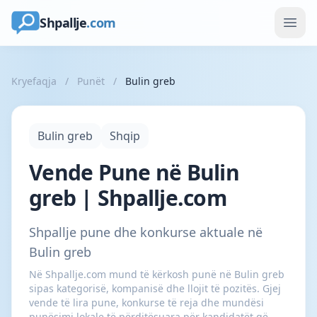
Shpallje
.com
Kryefaqja
/
Punët
/
Bulin greb
Bulin greb
Shqip
Vende Pune në Bulin
greb | Shpallje.com
Shpallje pune dhe konkurse aktuale në
Bulin greb
Në Shpallje.com mund të kërkosh punë në Bulin greb
sipas kategorisë, kompanisë dhe llojit të pozitës. Gjej
vende të lira pune, konkurse të reja dhe mundësi
punësimi lokale të përditësuara për kandidatët që