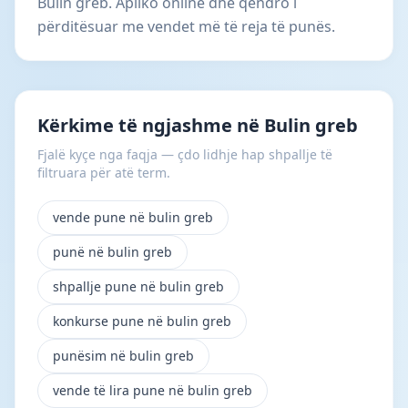
Bulin greb. Apliko online dhe qëndro i
përditësuar me vendet më të reja të punës.
Kërkime të ngjashme në Bulin greb
Fjalë kyçe nga faqja — çdo lidhje hap shpallje të
filtruara për atë term.
vende pune në bulin greb
punë në bulin greb
shpallje pune në bulin greb
konkurse pune në bulin greb
punësim në bulin greb
vende të lira pune në bulin greb