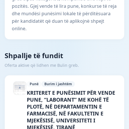
pozitës. Gjej vende të lira pune, konkurse të reja
dhe mundësi punësimi lokale të përditësuara
për kandidatët që duan të aplikojnë shpejt
online.
Shpallje të fundit
Oferta aktive që lidhen me Bulin greb.
Punë
Burim i jashtëm
University of Medicine, Tirana · Tiranë 
KRITERET E PUNËSIMIT PËR VENDE
PUNE, “LABORANT” ME KOHË TË
PLOTË, NË DEPARTAMENTIN E
FARMACISË, NË FAKULTETIN E
MJEKËSISË, UNIVERSITETI I
MJEKËSISË, TIRANË