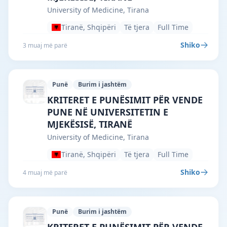
University of Medicine, Tirana
Tiranë, Shqipëri
Të tjera
Full Time
Shiko
3 muaj më parë
Punë
Burim i jashtëm
University of Medicine, Tirana · Tiranë 
KRITERET E PUNËSIMIT PËR VENDE
PUNE NË UNIVERSITETIN E
MJEKËSISË, TIRANË
University of Medicine, Tirana
Tiranë, Shqipëri
Të tjera
Full Time
Shiko
4 muaj më parë
Punë
Burim i jashtëm
University of Medicine, Tirana · Tiranë 