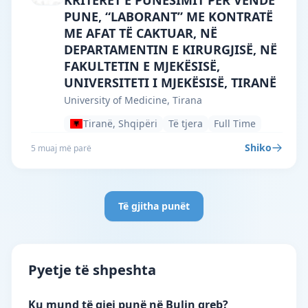
KRITERET E PUNËSIMIT PËR VENDE
PUNE, “LABORANT” ME KONTRATË
ME AFAT TË CAKTUAR, NË
DEPARTAMENTIN E KIRURGJISË, NË
FAKULTETIN E MJEKËSISË,
UNIVERSITETI I MJEKËSISË, TIRANË
University of Medicine, Tirana
Tiranë, Shqipëri
Të tjera
Full Time
Shiko
5 muaj më parë
Të gjitha punët
Pyetje të shpeshta
Ku mund të gjej punë në Bulin greb?