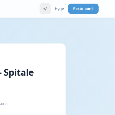
Hyrje
Posto punë
 Spitale
sore.