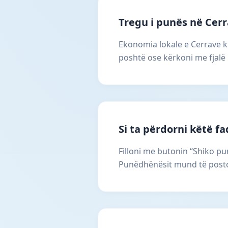
Tregu i punës në Cer
Ekonomia lokale e Cerrave kr
poshtë ose kërkoni me fjalë 
Si ta përdorni këtë f
Filloni me butonin “Shiko pun
Punëdhënësit mund të postoj