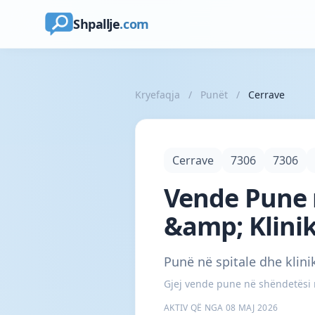
Shpallje
.com
Kryefaqja
/
Punët
/
Cerrave
Cerrave
7306
7306
Vende Pune n
&amp; Klini
Punë në spitale dhe klini
Gjej vende pune në shëndetësi në
AKTIV QË NGA 08 MAJ 2026