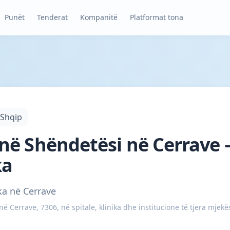
Punët
Tenderat
Kompanitë
Platformat tona
Shqip
ë Shëndetësi në Cerrave –
ka
ka në Cerrave
 Cerrave, 7306, në spitale, klinika dhe institucione të tjera mjekë