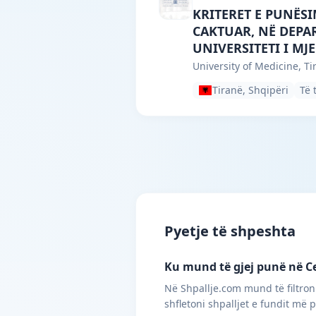
University of Medici
KRITERET E PUNËS
CAKTUAR, NË DEPAR
UNIVERSITETI I MJE
University of Medicine, Ti
Tiranë, Shqipëri
Të 
Pyetje të shpeshta
Ku mund të gjej punë në C
Në Shpallje.com mund të filtroni
shfletoni shpalljet e fundit më 