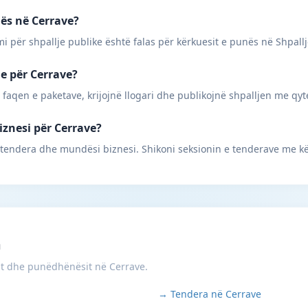
nës në Cerrave?
mi për shpallje publike është falas për kërkuesit e punës në Shpall
ne për Cerrave?
 faqen e paketave, krijojnë llogari dhe publikojnë shpalljen me qyt
iznesi për Cerrave?
 tendera dhe mundësi biznesi. Shikoni seksionin e tenderave me k
m
it dhe punëdhënësit në Cerrave.
→ Tendera në Cerrave