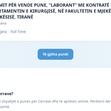
ne, Tirana · Tiranë · #3874 —
IMIT PËR VENDE PUNE, “LABORANT” ME KONTRATË 
TAMENTIN E KIRURGJISË, NË FAKULTETIN E MJEKË
KËSISË, TIRANË
rana
tjera
Full Time
Të gjitha punët
errave?
 shpalljet e punës për Cerrave dhe të aplikoni online. Përdorni kër
poshtë.