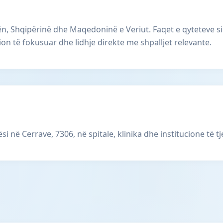
, Shqipërinë dhe Maqedoninë e Veriut. Faqet e qyteteve si
ion të fokusuar dhe lidhje direkte me shpalljet relevante.
i në Cerrave, 7306, në spitale, klinika dhe institucione të t