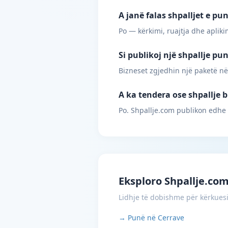
A janë falas shpalljet e pu
Po — kërkimi, ruajtja dhe apliki
Si publikoj një shpallje pu
Bizneset zgjedhin një paketë në
A ka tendera ose shpallje b
Po. Shpallje.com publikon edhe
Eksploro Shpallje.co
Lidhje të dobishme për kërkues
→ Punë në Cerrave