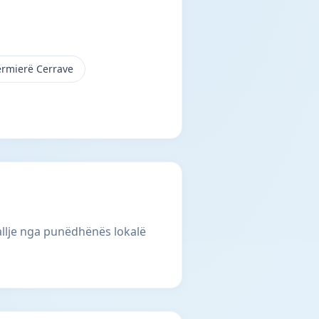
ermierë Cerrave
llje nga punëdhënës lokalë