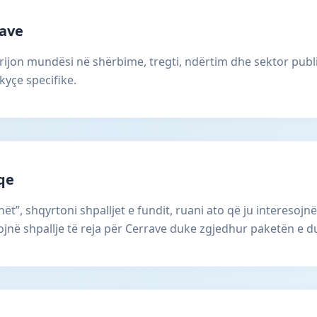
rave
ijon mundësi në shërbime, tregti, ndërtim dhe sektor publi
kyçe specifike.
aqe
ët”, shqyrtoni shpalljet e fundit, ruani ato që ju interesojnë
në shpallje të reja për Cerrave duke zgjedhur paketën e d