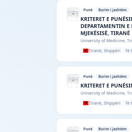
Punë
Burim i jashtëm
University of Medici
KRITERET E PUNËSI
DEPARTAMENTIN E F
MJEKËSISË, TIRANË
University of Medicine, Ti
Tiranë, Shqipëri
Të 
Punë
Burim i jashtëm
University of Medici
KRITERET E PUNËSI
University of Medicine, Ti
Tiranë, Shqipëri
Të 
Punë
Burim i jashtëm