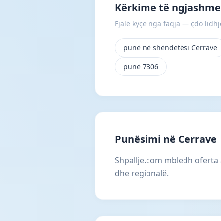
Kërkime të ngjashme
Fjalë kyçe nga faqja — çdo lidhje
punë në shëndetësi Cerrave
punë 7306
Punësimi në Cerrave
Shpallje.com mbledh oferta 
dhe regionalë.