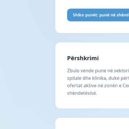
Shiko punët: punë në shënd
Përshkrimi
Zbulo vende pune në sektor
spitale dhe klinika, duke pë
ofertat aktive në zonën e C
shëndetësisë.