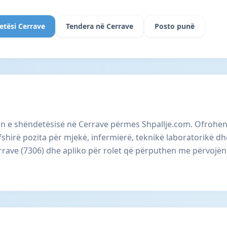
etësi Cerrave
Tendera në Cerrave
Posto punë
in e shëndetësisë në Cerrave përmes Shpallje.com. Ofrohe
rfshirë pozita për mjekë, infermierë, teknikë laboratorikë d
errave (7306) dhe apliko për rolet që përputhen me përvojë