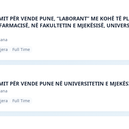
ne, Tirana · Tiranë · #5511 —
MIT PËR VENDE PUNE, “LABORANT” ME KOHË TË PL
ARMACISË, NË FAKULTETIN E MJEKËSISË, UNIVERSI
rana
tjera
Full Time
ne, Tirana · Tiranë · #4981 —
MIT PËR VENDE PUNE NË UNIVERSITETIN E MJEKËS
rana
tjera
Full Time