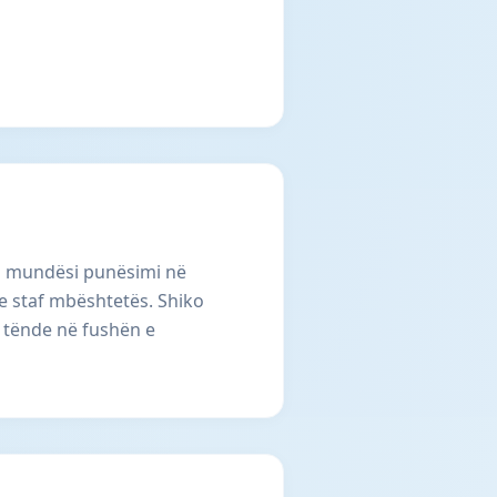
n mundësi punësimi në
he staf mbështetës. Shiko
n tënde në fushën e