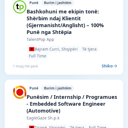
Punë
Burim i jashtëm
TalentPop App · Bajram Curri · #6998 —
Bashkohuni me ekipin tonë:
Shërbim ndaj Klientit
(Gjermanisht/Anglisht) – 100%
Punë nga Shtëpia
TalentPop App
Bajram Curri, Shqipëri
Të tjera
Full Time
Shiko
1 muaj më parë
Punë
Burim i jashtëm
EagleGaze Sh.p.k · Tiranë · #5866 —
Punësim / Internship / Programues
- Embedded Software Engineer
(Automotive)
EagleGaze Sh.p.k
Tiranë, Shqipëri
Të tjera
Full Time