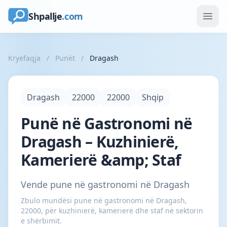
Shpallje
.com
Kryefaqja
/
Punët
/
Dragash
Dragash
22000
22000
Shqip
Punë në Gastronomi në
Dragash – Kuzhinierë,
Kamerierë &amp; Staf
Vende pune në gastronomi në Dragash
Zbulo mundësi pune në gastronomi në Dragash,
22000, për kuzhinierë, kamerierë dhe staf në sektorin
e shërbimit.