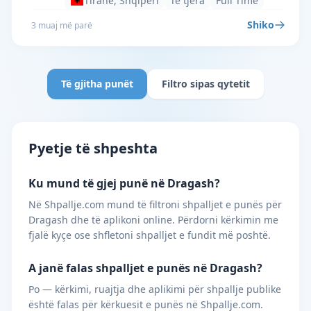
Tiranë, Shqipëri
Të tjera
Full Time
Shiko
3 muaj më parë
Të gjitha punët
Filtro sipas qytetit
Pyetje të shpeshta
Ku mund të gjej punë në Dragash?
Në Shpallje.com mund të filtroni shpalljet e punës për
Dragash dhe të aplikoni online. Përdorni kërkimin me
fjalë kyçe ose shfletoni shpalljet e fundit më poshtë.
A janë falas shpalljet e punës në Dragash?
Po — kërkimi, ruajtja dhe aplikimi për shpallje publike
është falas për kërkuesit e punës në Shpallje.com.