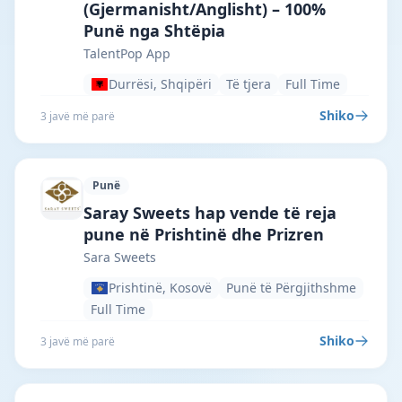
(Gjermanisht/Anglisht) – 100%
Punë nga Shtëpia
TalentPop App
Durrësi, Shqipëri
Të tjera
Full Time
Shiko
3 javë më parë
Punë
Sara Sweets · Prishtinë · #7255 —
Saray Sweets hap vende të reja
pune në Prishtinë dhe Prizren
Sara Sweets
Prishtinë, Kosovë
Punë të Përgjithshme
Full Time
Shiko
3 javë më parë