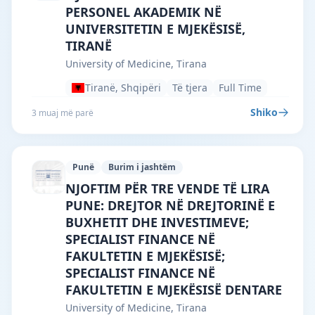
PERSONEL AKADEMIK NË
UNIVERSITETIN E MJEKËSISË,
TIRANË
University of Medicine, Tirana
Tiranë, Shqipëri
Të tjera
Full Time
Shiko
3 muaj më parë
Punë
Burim i jashtëm
University of Medicine, Tirana · Tiranë 
NJOFTIM PËR TRE VENDE TË LIRA
PUNE: DREJTOR NË DREJTORINË E
BUXHETIT DHE INVESTIMEVE;
SPECIALIST FINANCE NË
FAKULTETIN E MJEKËSISË;
SPECIALIST FINANCE NË
FAKULTETIN E MJEKËSISË DENTARE
University of Medicine, Tirana