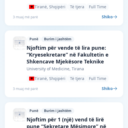
Tiranë, Shqipëri
Të tjera
Full Time
Shiko
3 muaj më parë
Punë
Burim i jashtëm
University of Medicine, Tirana · Tiranë 
Njoftim për vende të lira pune:
“Kryesekretare” në Fakultetin e
Shkencave Mjekësore Teknike
University of Medicine, Tirana
Tiranë, Shqipëri
Të tjera
Full Time
Shiko
3 muaj më parë
Punë
Burim i jashtëm
University of Medicine, Tirana · Tiranë 
Njoftim për 1 (një) vend të lirë
pune “Sekretare Mësimore” në