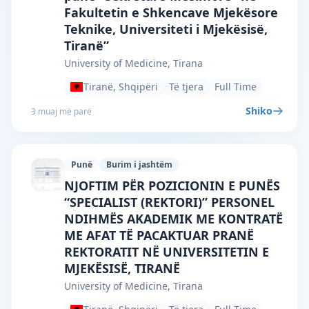
Fakultetin e Shkencave Mjekësore
Teknike, Universiteti i Mjekësisë,
Tiranë”
University of Medicine, Tirana
Tiranë, Shqipëri
Të tjera
Full Time
Shiko
3 muaj më parë
Punë
Burim i jashtëm
University of Medicine, Tirana · Tiranë 
NJOFTIM PËR POZICIONIN E PUNËS
“SPECIALIST (REKTORI)” PERSONEL
NDIHMËS AKADEMIK ME KONTRATË
ME AFAT TË PACAKTUAR PRANË
REKTORATIT NË UNIVERSITETIN E
MJEKËSISË, TIRANË
University of Medicine, Tirana