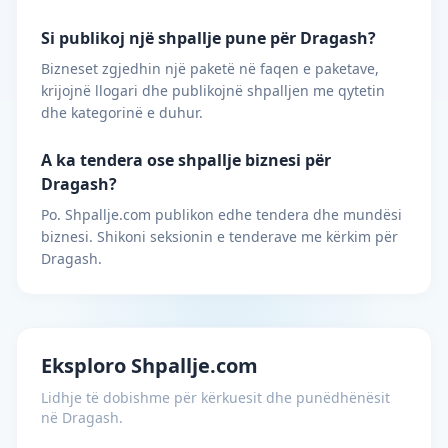
Si publikoj një shpallje pune për Dragash?
Bizneset zgjedhin një paketë në faqen e paketave,
krijojnë llogari dhe publikojnë shpalljen me qytetin
dhe kategorinë e duhur.
A ka tendera ose shpallje biznesi për
Dragash?
Po. Shpallje.com publikon edhe tendera dhe mundësi
biznesi. Shikoni seksionin e tenderave me kërkim për
Dragash.
Eksploro Shpallje.com
Lidhje të dobishme për kërkuesit dhe punëdhënësit
në Dragash.