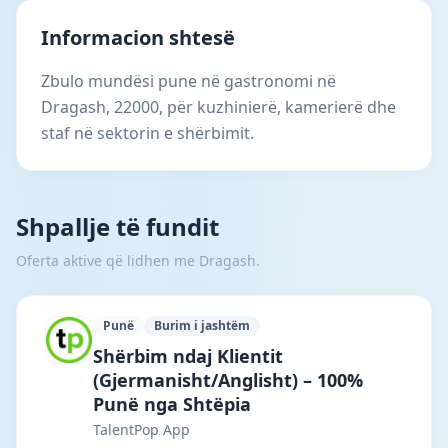
Informacion shtesë
Zbulo mundësi pune në gastronomi në
Dragash, 22000, për kuzhinierë, kamerierë dhe
staf në sektorin e shërbimit.
Shpallje të fundit
Oferta aktive që lidhen me Dragash.
Punë
Burim i jashtëm
TalentPop App · Tiranë · #7292 —
Shërbim ndaj Klientit
(Gjermanisht/Anglisht) – 100%
Punë nga Shtëpia
TalentPop App