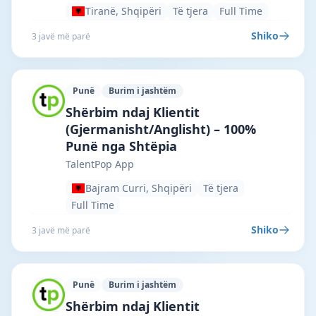
Tiranë, Shqipëri
Të tjera
Full Time
Shiko
3 javë më parë
Punë
Burim i jashtëm
TalentPop App · Bajram Curri · #7290 —
Shërbim ndaj Klientit
(Gjermanisht/Anglisht) – 100%
Punë nga Shtëpia
TalentPop App
Bajram Curri, Shqipëri
Të tjera
Full Time
Shiko
3 javë më parë
Punë
Burim i jashtëm
TalentPop App · Durrësi · #7289 —
Shërbim ndaj Klientit