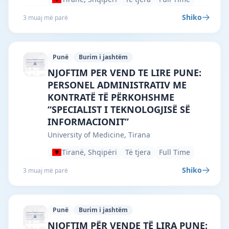
Shiko
3 muaj më parë
Punë
Burim i jashtëm
University of Medicine, Tirana · Tiranë 
NJOFTIM PER VEND TE LIRE PUNE:
PERSONEL ADMINISTRATIV ME
KONTRATË TË PËRKOHSHME
“SPECIALIST I TEKNOLOGJISË SË
INFORMACIONIT”
University of Medicine, Tirana
Tiranë, Shqipëri
Të tjera
Full Time
Shiko
3 muaj më parë
Punë
Burim i jashtëm
University of Medicine, Tirana · Tiranë 
NJOFTIM PËR VENDE TË LIRA PUNE: