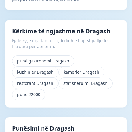
Kërkime të ngjashme në Dragash
Fjalë kyçe nga faqja — çdo lidhje hap shpallje të
filtruara për atë term.
punë gastronomi Dragash
kuzhinier Dragash
kamerier Dragash
restorant Dragash
staf shërbimi Dragash
punë 22000
Punësimi në Dragash