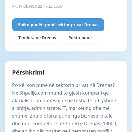
AKTIV QË NGA 22 PRILL 2026
Shiko punët: punë sektor privat Drenas
Tendera në Drenas
Posto punë
Përshkrimi
Po kërkon punë në sektorin privat në Drenas?
Në Shpallje.com mund të gjesh kompani që
aktualisht po punësojnë në fusha të ndryshme
si shitje, administratë, IT, marketing dhe më
shumë. Zbulo oferta pune nga biznese lokale
dhe ndërkombëtare në zonën e Drenas (13000)
dhe apliko për pozitat që i përshtaten profilit