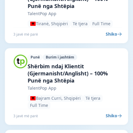
Punë nga Shtëpia
TalentPop App
Tiranë, Shqipëri
Të tjera
Full Time
Shiko
3 javë më parë
Punë
Burim i jashtëm
TalentPop App · Bajram Curri · #7290 —
Shërbim ndaj Klientit
(Gjermanisht/Anglisht) – 100%
Punë nga Shtëpia
TalentPop App
Bajram Curri, Shqipëri
Të tjera
Full Time
Shiko
3 javë më parë