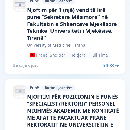
Punë
Burim i jashtëm
University of Medicine, Tirana · Tiranë 
Njoftim për 1 (një) vend të lirë
pune “Sekretare Mësimore” në
Fakultetin e Shkencave Mjekësore
Teknike, Universiteti i Mjekësisë,
Tiranë”
University of Medicine, Tirana
Tiranë, Shqipëri
Të tjera
Full Time
Shiko
3 muaj më parë
Punë
Burim i jashtëm
University of Medicine, Tirana · Tiranë 
NJOFTIM PËR POZICIONIN E PUNËS
“SPECIALIST (REKTORI)” PERSONEL
NDIHMËS AKADEMIK ME KONTRATË
ME AFAT TË PACAKTUAR PRANË
REKTORATIT NË UNIVERSITETIN E