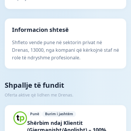
Informacion shtesë
Shfleto vende pune në sektorin privat në
Drenas, 13000, nga kompani që kërkojnë staf në
role të ndryshme profesionale.
Shpallje të fundit
Oferta aktive që lidhen me Drenas.
Punë
Burim i jashtëm
TalentPop App · Tiranë · #7292 —
Shërbim ndaj Klientit
(Gjermanisht/Anglisht) – 100%