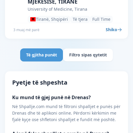
MJEKËSISË, TIRANË
University of Medicine, Tirana
Tiranë, Shqipëri
Të tjera
Full Time
Shiko
3 muaj më parë
Të gjitha punët
Filtro sipas qytetit
Pyetje të shpeshta
Ku mund të gjej punë në Drenas?
Në Shpallje.com mund të filtroni shpalljet e punës për
Drenas dhe të aplikoni online. Përdorni kërkimin me
fjalë kyçe ose shfletoni shpalljet e fundit më poshtë.