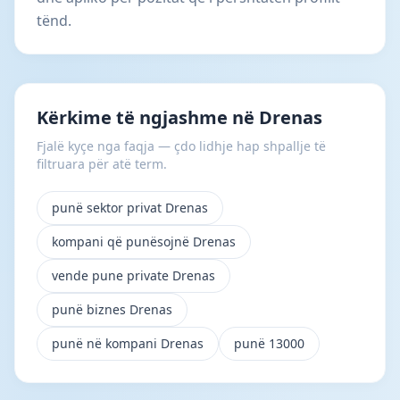
tënd.
Kërkime të ngjashme në Drenas
Fjalë kyçe nga faqja — çdo lidhje hap shpallje të
filtruara për atë term.
punë sektor privat Drenas
kompani që punësojnë Drenas
vende pune private Drenas
punë biznes Drenas
punë në kompani Drenas
punë 13000