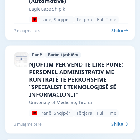
(Automotive)
EagleGaze Sh.p.k
Tiranë, Shqipëri
Të tjera
Full Time
Shiko
3 muaj më parë
Punë
Burim i jashtëm
University of Medicine, Tirana · Tiranë 
NJOFTIM PER VEND TE LIRE PUNE:
PERSONEL ADMINISTRATIV ME
KONTRATË TË PËRKOHSHME
“SPECIALIST I TEKNOLOGJISË SË
INFORMACIONIT”
University of Medicine, Tirana
Tiranë, Shqipëri
Të tjera
Full Time
Shiko
3 muaj më parë