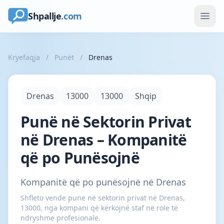
Shpallje
.com
Kryefaqja
/
Punët
/
Drenas
Drenas
13000
13000
Shqip
Punë në Sektorin Privat
në Drenas – Kompanitë
që po Punësojnë
Kompanitë që po punësojnë në Drenas
Shfleto vende pune në sektorin privat në Drenas,
13000, nga kompani që kërkojnë staf në role të
ndryshme profesionale.