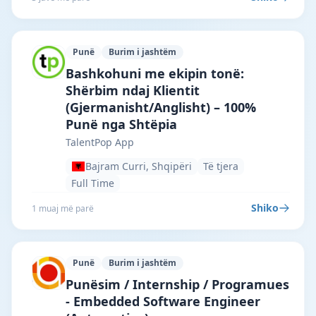
Punë
Burim i jashtëm
TalentPop App · Bajram Curri · #6998 —
Bashkohuni me ekipin tonë:
Shërbim ndaj Klientit
(Gjermanisht/Anglisht) – 100%
Punë nga Shtëpia
TalentPop App
Bajram Curri, Shqipëri
Të tjera
Full Time
Shiko
1 muaj më parë
Punë
Burim i jashtëm
EagleGaze Sh.p.k · Tiranë · #5866 —
Punësim / Internship / Programues
- Embedded Software Engineer