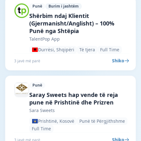
Punë
Burim i jashtëm
TalentPop App · Durrësi · #7289 —
Shërbim ndaj Klientit
(Gjermanisht/Anglisht) – 100%
Punë nga Shtëpia
TalentPop App
Durrësi, Shqipëri
Të tjera
Full Time
Shiko
3 javë më parë
Punë
Sara Sweets · Prishtinë · #7255 —
Saray Sweets hap vende të reja
pune në Prishtinë dhe Prizren
Sara Sweets
Prishtinë, Kosovë
Punë të Përgjithshme
Full Time
Shiko
3 javë më parë