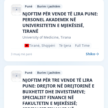
Punë
Burim i jashtëm
University of Medicine, Tirana · Tiranë 
NJOFTIM PËR VENDE TË LIRA PUNE:
PERSONEL AKADEMIK NË
UNIVERSITETIN E MJEKËSISË,
TIRANË
University of Medicine, Tirana
Tiranë, Shqipëri
Të tjera
Full Time
Shiko
3 muaj më parë
Punë
Burim i jashtëm
University of Medicine, Tirana · Tiranë 
NJOFTIM PËR TRE VENDE TË LIRA
PUNE: DREJTOR NË DREJTORINË E
BUXHETIT DHE INVESTIMEVE;
SPECIALIST FINANCE NË
FAKULTETIN E MJEKËSISË;