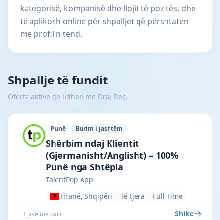
kategorisë, kompanisë dhe llojit të pozitës, dhe
të aplikosh online për shpalljet që përshtaten
me profilin tënd.
Shpallje të fundit
Oferta aktive që lidhen me Draj-Reç.
Punë
Burim i jashtëm
TalentPop App · Tiranë · #7292 —
Shërbim ndaj Klientit
(Gjermanisht/Anglisht) – 100%
Punë nga Shtëpia
TalentPop App
Tiranë, Shqipëri
Të tjera
Full Time
Shiko
3 javë më parë