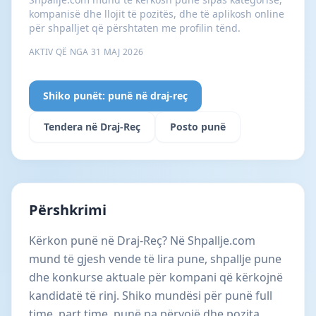
kompanisë dhe llojit të pozitës, dhe të aplikosh online
për shpalljet që përshtaten me profilin tënd.
AKTIV QË NGA 31 MAJ 2026
Shiko punët: punë në draj-reç
Tendera në Draj-Reç
Posto punë
Përshkrimi
Kërkon punë në Draj-Reç? Në Shpallje.com
mund të gjesh vende të lira pune, shpallje pune
dhe konkurse aktuale për kompani që kërkojnë
kandidatë të rinj. Shiko mundësi për punë full
time, part time, punë pa përvojë dhe pozita