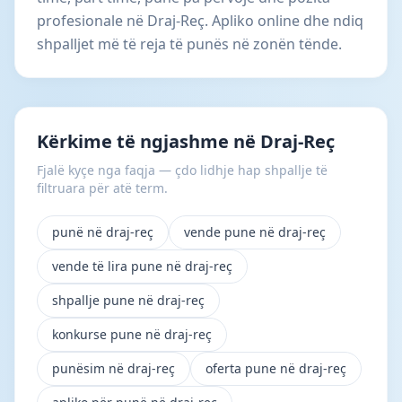
profesionale në Draj-Reç. Apliko online dhe ndiq
shpalljet më të reja të punës në zonën tënde.
Kërkime të ngjashme në Draj-Reç
Fjalë kyçe nga faqja — çdo lidhje hap shpallje të
filtruara për atë term.
punë në draj-reç
vende pune në draj-reç
vende të lira pune në draj-reç
shpallje pune në draj-reç
konkurse pune në draj-reç
punësim në draj-reç
oferta pune në draj-reç