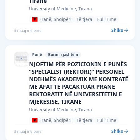
Tiranë”
University of Medicine, Tirana
Tiranë, Shqipëri
Të tjera
Full Time
Shiko
3 muaj më parë
Punë
Burim i jashtëm
University of Medicine, Tirana · Tiranë 
NJOFTIM PËR POZICIONIN E PUNËS
“SPECIALIST (REKTORI)” PERSONEL
NDIHMËS AKADEMIK ME KONTRATË
ME AFAT TË PACAKTUAR PRANË
REKTORATIT NË UNIVERSITETIN E
MJEKËSISË, TIRANË
University of Medicine, Tirana
Tiranë, Shqipëri
Të tjera
Full Time
Shiko
3 muaj më parë