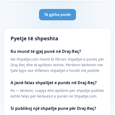
Të gjitha punët
Pyetje të shpeshta
Ku mund të gjej punë në Draj-Reç?
Në Shpallje.com mund të filtroni shpalljet e punës për
Draj-Reç dhe të aplikoni online. Përdorni kërkimin me
fjalë kyçe ose shfletoni shpalljet e fundit më poshtë.
A janë falas shpalljet e punës në Draj-Reç?
Po — kërkimi, ruajtja dhe aplikimi për shpallje publike
është falas për kërkuesit e punës në Shpallje.com.
Si publikoj një shpallje pune për Draj-Reç?