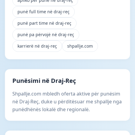
apliko për punë në draj-reç
punë full time në draj-reç
punë part time në draj-reç
punë pa përvojë në draj-reç
karrierë në draj-reç
shpallje.com
Punësimi në Draj-Reç
Shpallje.com mbledh oferta aktive për punësim
në Draj-Reç, duke u përditësuar me shpallje nga
punëdhënës lokalë dhe regionalë.