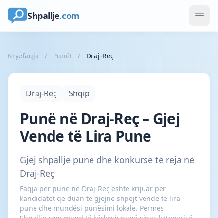
Shpallje
.com
Kryefaqja
/
Punët
/
Draj-Reç
Draj-Reç
Shqip
Punë në Draj-Reç – Gjej
Vende të Lira Pune
Gjej shpallje pune dhe konkurse të reja në
Draj-Reç
Faqja për punë në Draj-Reç është krijuar për
kandidatët që duan të gjejnë shpejt vende të lira
pune dhe mundësi punësimi lokale. Përmes
Shpallje.com mund të kërkosh punë sipas kategorisë,