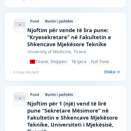
Punë
Burim i jashtëm
University of Medicine, Tirana · Tiranë 
Njoftim për vende të lira pune:
“Kryesekretare” në Fakultetin e
Shkencave Mjekësore Teknike
University of Medicine, Tirana
Tiranë, Shqipëri
Të tjera
Full Time
Shiko
3 muaj më parë
Punë
Burim i jashtëm
University of Medicine, Tirana · Tiranë 
Njoftim për 1 (një) vend të lirë
pune “Sekretare Mësimore” në
Fakultetin e Shkencave Mjekësore
Teknike, Universiteti i Mjekësisë,