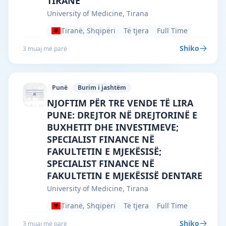
TIRANË
University of Medicine, Tirana
Tiranë, Shqipëri
Të tjera
Full Time
Shiko
3 muaj më parë
Punë
Burim i jashtëm
University of Medicine, Tirana · Tiranë 
NJOFTIM PËR TRE VENDE TË LIRA
PUNE: DREJTOR NË DREJTORINË E
BUXHETIT DHE INVESTIMEVE;
SPECIALIST FINANCE NË
FAKULTETIN E MJEKËSISË;
SPECIALIST FINANCE NË
FAKULTETIN E MJEKËSISË DENTARE
University of Medicine, Tirana
Tiranë, Shqipëri
Të tjera
Full Time
Shiko
3 muaj më parë