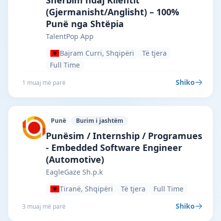
Shërbim ndaj Klientit
(Gjermanisht/Anglisht) – 100%
Punë nga Shtëpia
TalentPop App
Bajram Curri, Shqipëri
Të tjera
Full Time
Shiko
1 muaj më parë
Punë
Burim i jashtëm
EagleGaze Sh.p.k · Tiranë · #5866 —
Punësim / Internship / Programues
- Embedded Software Engineer
(Automotive)
EagleGaze Sh.p.k
Tiranë, Shqipëri
Të tjera
Full Time
Shiko
3 muaj më parë