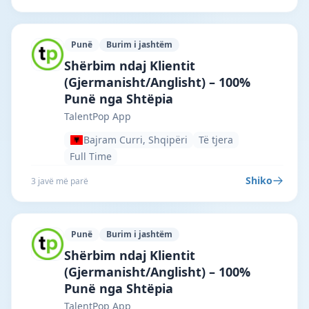
Punë
Burim i jashtëm
TalentPop App · Bajram Curri · #7290 —
Shërbim ndaj Klientit
(Gjermanisht/Anglisht) – 100%
Punë nga Shtëpia
TalentPop App
Bajram Curri, Shqipëri
Të tjera
Full Time
Shiko
3 javë më parë
Punë
Burim i jashtëm
TalentPop App · Durrësi · #7289 —
Shërbim ndaj Klientit
(Gjermanisht/Anglisht) – 100%
Punë nga Shtëpia
TalentPop App