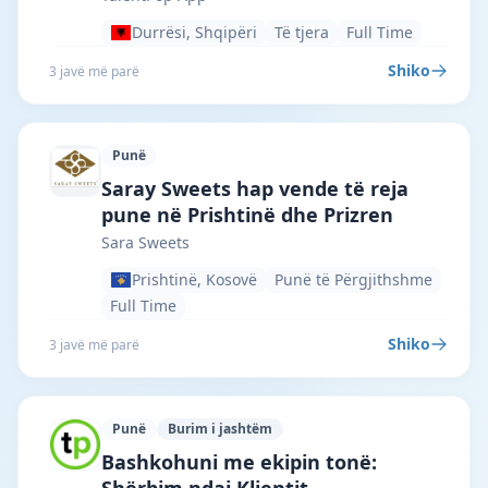
Durrësi, Shqipëri
Të tjera
Full Time
Shiko
3 javë më parë
Punë
Sara Sweets · Prishtinë · #7255 —
Saray Sweets hap vende të reja
pune në Prishtinë dhe Prizren
Sara Sweets
Prishtinë, Kosovë
Punë të Përgjithshme
Full Time
Shiko
3 javë më parë
Punë
Burim i jashtëm
TalentPop App · Bajram Curri · #6998 —
Bashkohuni me ekipin tonë: