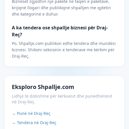
Bizneset zgjedhin një paketë në faqen e paketave,
krijojnë llogari dhe publikojnë shpalljen me qytetin
dhe kategorinë e duhur.
A ka tendera ose shpallje biznesi për Draj-
Reç?
Po. Shpallje.com publikon edhe tendera dhe mundësi
biznesi. Shikoni seksionin e tenderave me kërkim për
Draj-Reç.
Eksploro Shpallje.com
Lidhje të dobishme për kërkuesit dhe punëdhënësit
në Draj-Reç.
→ Punë në Draj-Reç
→ Tendera në Draj-Reç