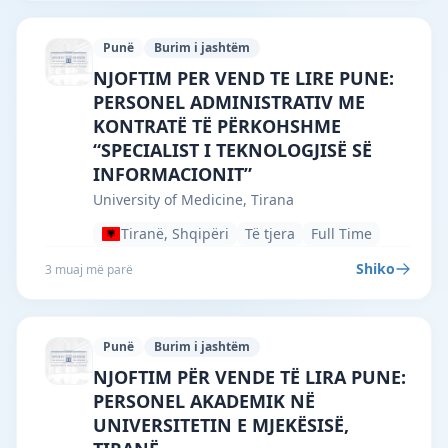
Punë
Burim i jashtëm
University of Medicine, Tirana · Tiranë 
NJOFTIM PER VEND TE LIRE PUNE:
PERSONEL ADMINISTRATIV ME
KONTRATË TË PËRKOHSHME
“SPECIALIST I TEKNOLOGJISË SË
INFORMACIONIT”
University of Medicine, Tirana
Tiranë, Shqipëri
Të tjera
Full Time
Shiko
3 muaj më parë
Punë
Burim i jashtëm
University of Medicine, Tirana · Tiranë 
NJOFTIM PËR VENDE TË LIRA PUNE:
PERSONEL AKADEMIK NË
UNIVERSITETIN E MJEKËSISË,