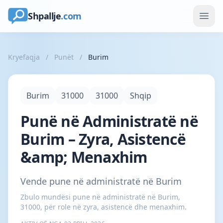
Shpallje
.com
Kryefaqja
/
Punët
/
Burim
Burim
31000
31000
Shqip
Punë në Administratë në
Burim – Zyra, Asistencë
&amp; Menaxhim
Vende pune në administratë në Burim
Zbulo mundësi pune në administratë në Burim,
31000, për role në zyra, asistencë dhe menaxhim.