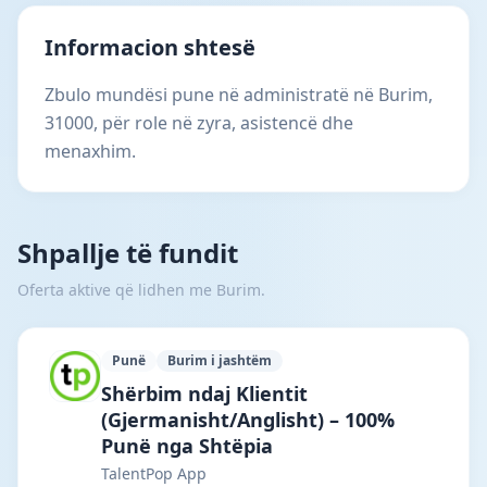
Informacion shtesë
Zbulo mundësi pune në administratë në Burim,
31000, për role në zyra, asistencë dhe
menaxhim.
Shpallje të fundit
Oferta aktive që lidhen me Burim.
Punë
Burim i jashtëm
TalentPop App · Tiranë · #7292 —
Shërbim ndaj Klientit
(Gjermanisht/Anglisht) – 100%
Punë nga Shtëpia
TalentPop App