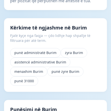
për pozitat që përputhen me aftësitë e tua.
Kërkime të ngjashme në Burim
Fjalë kyçe nga faqja — çdo lidhje hap shpallje të
filtruara për atë term.
punë administratë Burim
zyra Burim
asistencë administrative Burim
menaxhim Burim
punë zyre Burim
punë 31000
Punësimi në Burim