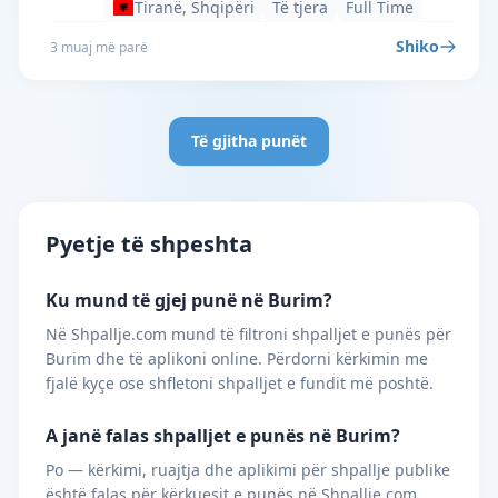
Tiranë, Shqipëri
Të tjera
Full Time
Shiko
3 muaj më parë
Të gjitha punët
Pyetje të shpeshta
Ku mund të gjej punë në Burim?
Në Shpallje.com mund të filtroni shpalljet e punës për
Burim dhe të aplikoni online. Përdorni kërkimin me
fjalë kyçe ose shfletoni shpalljet e fundit më poshtë.
A janë falas shpalljet e punës në Burim?
Po — kërkimi, ruajtja dhe aplikimi për shpallje publike
është falas për kërkuesit e punës në Shpallje.com.