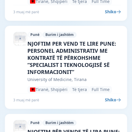
Tiranë, Shqipëri
Të tjera
Full Time
Shiko
3 muaj më parë
Punë
Burim i jashtëm
University of Medicine, Tirana · Tiranë 
NJOFTIM PER VEND TE LIRE PUNE:
PERSONEL ADMINISTRATIV ME
KONTRATË TË PËRKOHSHME
“SPECIALIST I TEKNOLOGJISË SË
INFORMACIONIT”
University of Medicine, Tirana
Tiranë, Shqipëri
Të tjera
Full Time
Shiko
3 muaj më parë
Punë
Burim i jashtëm
University of Medicine, Tirana · Tiranë 
NJOFTIM PËR VENDE TË LIRA PUNE: