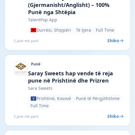
(Gjermanisht/Anglisht) – 100%
Punë nga Shtëpia
TalentPop App
Durrësi, Shqipëri
Të tjera
Full Time
Shiko
3 javë më parë
Punë
Sara Sweets · Prishtinë · #7255 —
Saray Sweets hap vende të reja
pune në Prishtinë dhe Prizren
Sara Sweets
Prishtinë, Kosovë
Punë të Përgjithshme
Full Time
Shiko
3 javë më parë