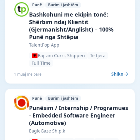
Punë
Burim i jashtëm
TalentPop App · Bajram Curri · #6998 —
Bashkohuni me ekipin tonë:
Shërbim ndaj Klientit
(Gjermanisht/Anglisht) – 100%
Punë nga Shtëpia
TalentPop App
Bajram Curri, Shqipëri
Të tjera
Full Time
Shiko
1 muaj më parë
Punë
Burim i jashtëm
EagleGaze Sh.p.k · Tiranë · #5866 —
Punësim / Internship / Programues
- Embedded Software Engineer
(Automotive)
EagleGaze Sh.p.k