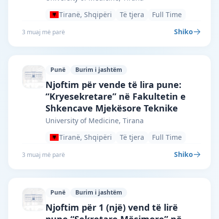
Tiranë, Shqipëri
Të tjera
Full Time
Shiko
3 muaj më parë
Punë
Burim i jashtëm
University of Medicine, Tirana · Tiranë 
Njoftim për vende të lira pune:
“Kryesekretare” në Fakultetin e
Shkencave Mjekësore Teknike
University of Medicine, Tirana
Tiranë, Shqipëri
Të tjera
Full Time
Shiko
3 muaj më parë
Punë
Burim i jashtëm
University of Medicine, Tirana · Tiranë 
Njoftim për 1 (një) vend të lirë