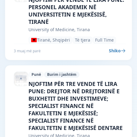
PERSONEL AKADEMIK NË
UNIVERSITETIN E MJEKËSISË,
TIRANË
University of Medicine, Tirana
Tiranë, Shqipëri
Të tjera
Full Time
Shiko
3 muaj më parë
Punë
Burim i jashtëm
University of Medicine, Tirana · Tiranë 
NJOFTIM PËR TRE VENDE TË LIRA
PUNE: DREJTOR NË DREJTORINË E
BUXHETIT DHE INVESTIMEVE;
SPECIALIST FINANCE NË
FAKULTETIN E MJEKËSISË;
SPECIALIST FINANCE NË
FAKULTETIN E MJEKËSISË DENTARE
University of Medicine, Tirana