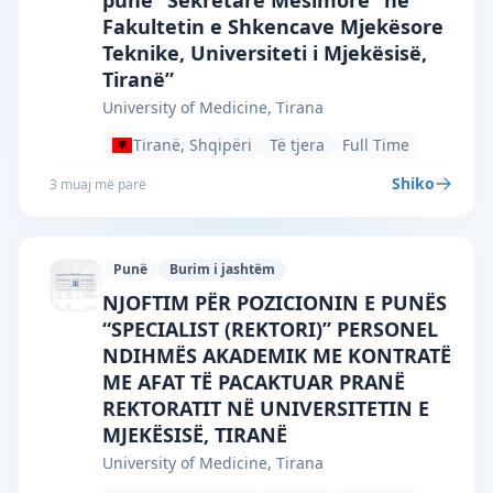
pune “Sekretare Mësimore” në
Fakultetin e Shkencave Mjekësore
Teknike, Universiteti i Mjekësisë,
Tiranë”
University of Medicine, Tirana
Tiranë, Shqipëri
Të tjera
Full Time
Shiko
3 muaj më parë
Punë
Burim i jashtëm
University of Medicine, Tirana · Tiranë 
NJOFTIM PËR POZICIONIN E PUNËS
“SPECIALIST (REKTORI)” PERSONEL
NDIHMËS AKADEMIK ME KONTRATË
ME AFAT TË PACAKTUAR PRANË
REKTORATIT NË UNIVERSITETIN E
MJEKËSISË, TIRANË
University of Medicine, Tirana