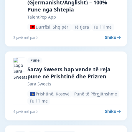
(Gjermanisht/Anglisht) – 100%
Punë nga Shtëpia
TalentPop App
Durrësi, Shqipëri
Të tjera
Full Time
Shiko
3 javë më parë
Punë
Sara Sweets · Prishtinë · #7255 —
Saray Sweets hap vende të reja
pune në Prishtinë dhe Prizren
Sara Sweets
Prishtinë, Kosovë
Punë të Përgjithshme
Full Time
Shiko
4 javë më parë