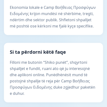
Ekonomia lokale e Camp Βοήθειας Προσφύγων
Ειδoμένης krijon mundësi në shërbime, tregti,
ndërtim dhe sektor publik. Shfletoni shpalljet
më poshtë ose kërkoni me fjalë kyçe specifike.
Si ta përdorni këtë faqe
Filloni me butonin “Shiko punët”, shqyrtoni
shpalljet e fundit, ruani ato që ju interesojnë
dhe aplikoni online. Punëdhënësit mund të
postojnë shpallje të reja për Camp Βοήθειας
Προσφύγων Ειδoμένης duke zgjedhur paketën
e duhur.