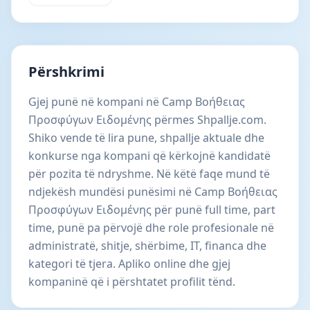
Përshkrimi
Gjej punë në kompani në Camp Βοήθειας
Προσφύγων Ειδoμένης përmes Shpallje.com.
Shiko vende të lira pune, shpallje aktuale dhe
konkurse nga kompani që kërkojnë kandidatë
për pozita të ndryshme. Në këtë faqe mund të
ndjekësh mundësi punësimi në Camp Βοήθειας
Προσφύγων Ειδoμένης për punë full time, part
time, punë pa përvojë dhe role profesionale në
administratë, shitje, shërbime, IT, financa dhe
kategori të tjera. Apliko online dhe gjej
kompaninë që i përshtatet profilit tënd.