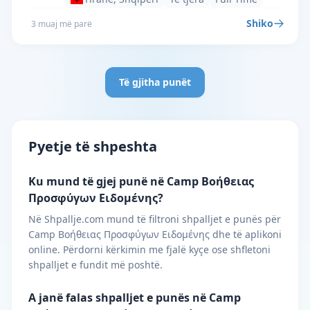
Shiko
3 muaj më parë
Të gjitha punët
Pyetje të shpeshta
Ku mund të gjej punë në Camp Βοήθειας
Προσφύγων Ειδoμένης?
Në Shpallje.com mund të filtroni shpalljet e punës për
Camp Βοήθειας Προσφύγων Ειδoμένης dhe të aplikoni
online. Përdorni kërkimin me fjalë kyçe ose shfletoni
shpalljet e fundit më poshtë.
A janë falas shpalljet e punës në Camp