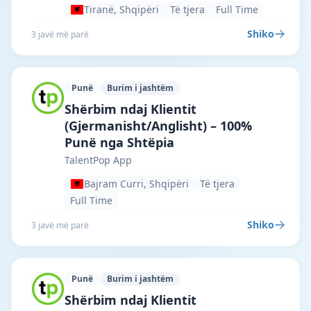
Tiranë, Shqipëri
Të tjera
Full Time
Shiko
3 javë më parë
Punë
Burim i jashtëm
TalentPop App · Bajram Curri · #7290 —
Shërbim ndaj Klientit
(Gjermanisht/Anglisht) – 100%
Punë nga Shtëpia
TalentPop App
Bajram Curri, Shqipëri
Të tjera
Full Time
Shiko
3 javë më parë
Punë
Burim i jashtëm
TalentPop App · Durrësi · #7289 —
Shërbim ndaj Klientit