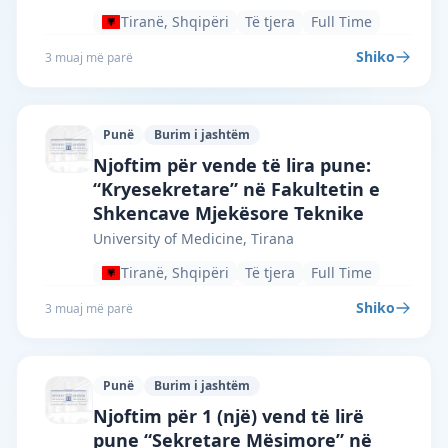
Tiranë, Shqipëri
Të tjera
Full Time
Shiko
3 muaj më parë
Punë
Burim i jashtëm
University of Medicine, Tirana · Tiranë 
Njoftim për vende të lira pune:
“Kryesekretare” në Fakultetin e
Shkencave Mjekësore Teknike
University of Medicine, Tirana
Tiranë, Shqipëri
Të tjera
Full Time
Shiko
3 muaj më parë
Punë
Burim i jashtëm
University of Medicine, Tirana · Tiranë 
Njoftim për 1 (një) vend të lirë
pune “Sekretare Mësimore” në