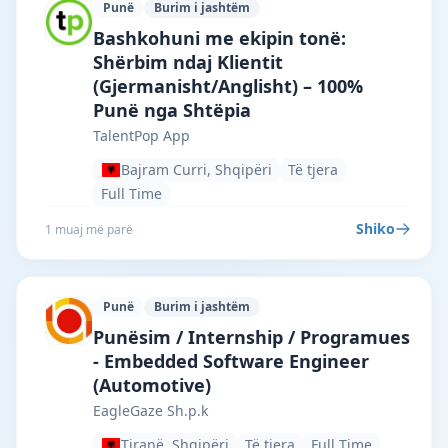
Punë
Burim i jashtëm
TalentPop App · Bajram Curri · #6998 —
Bashkohuni me ekipin tonë:
Shërbim ndaj Klientit
(Gjermanisht/Anglisht) – 100%
Punë nga Shtëpia
TalentPop App
Bajram Curri, Shqipëri
Të tjera
Full Time
Shiko
1 muaj më parë
Punë
Burim i jashtëm
EagleGaze Sh.p.k · Tiranë · #5866 —
Punësim / Internship / Programues
- Embedded Software Engineer
(Automotive)
EagleGaze Sh.p.k
Tiranë, Shqipëri
Të tjera
Full Time