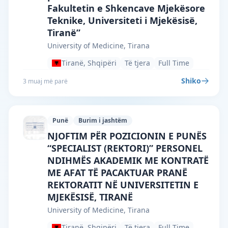
Fakultetin e Shkencave Mjekësore
Teknike, Universiteti i Mjekësisë,
Tiranë”
University of Medicine, Tirana
Tiranë, Shqipëri
Të tjera
Full Time
Shiko
3 muaj më parë
Punë
Burim i jashtëm
University of Medicine, Tirana · Tiranë 
NJOFTIM PËR POZICIONIN E PUNËS
“SPECIALIST (REKTORI)” PERSONEL
NDIHMËS AKADEMIK ME KONTRATË
ME AFAT TË PACAKTUAR PRANË
REKTORATIT NË UNIVERSITETIN E
MJEKËSISË, TIRANË
University of Medicine, Tirana
Tiranë, Shqipëri
Të tjera
Full Time