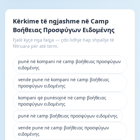
Kërkime të ngjashme në Camp
Βοήθειας Προσφύγων Ειδoμένης
Fjalë kyçe nga faqja — çdo lidhje hap shpallje të
filtruara për atë term.
punë në kompani në camp βοήθειας προσφύγων
ειδoμένης
vende pune në kompani në camp βοήθειας
προσφύγων ειδoμένης
kompani që punësojnë në camp βοήθειας
προσφύγων ειδoμένης
punë në camp βοήθειας προσφύγων ειδoμένης
vende pune në camp βοήθειας προσφύγων
ειδoμένης