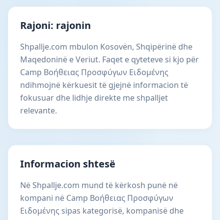
Rajoni: rajonin
Shpallje.com mbulon Kosovën, Shqipërinë dhe
Maqedoninë e Veriut. Faqet e qyteteve si kjo për
Camp Βοήθειας Προσφύγων Ειδoμένης
ndihmojnë kërkuesit të gjejnë informacion të
fokusuar dhe lidhje direkte me shpalljet
relevante.
Informacion shtesë
Në Shpallje.com mund të kërkosh punë në
kompani në Camp Βοήθειας Προσφύγων
Ειδoμένης sipas kategorisë, kompanisë dhe