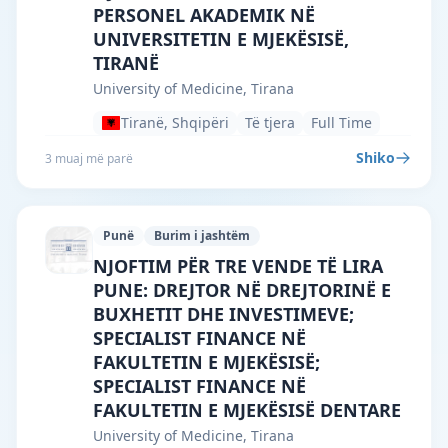
PERSONEL AKADEMIK NË
UNIVERSITETIN E MJEKËSISË,
TIRANË
University of Medicine, Tirana
Tiranë, Shqipëri
Të tjera
Full Time
Shiko
3 muaj më parë
Punë
Burim i jashtëm
University of Medicine, Tirana · Tiranë 
NJOFTIM PËR TRE VENDE TË LIRA
PUNE: DREJTOR NË DREJTORINË E
BUXHETIT DHE INVESTIMEVE;
SPECIALIST FINANCE NË
FAKULTETIN E MJEKËSISË;
SPECIALIST FINANCE NË
FAKULTETIN E MJEKËSISË DENTARE
University of Medicine, Tirana