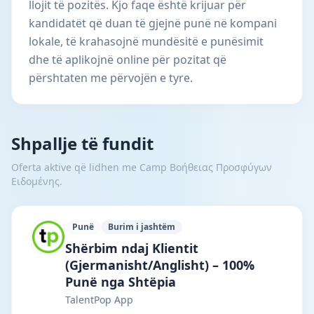
llojit të pozitës. Kjo faqe është krijuar për
kandidatët që duan të gjejnë punë në kompani
lokale, të krahasojnë mundësitë e punësimit
dhe të aplikojnë online për pozitat që
përshtaten me përvojën e tyre.
Shpallje të fundit
Oferta aktive që lidhen me Camp Βοήθειας Προσφύγων
Ειδoμένης.
Punë
Burim i jashtëm
TalentPop App · Tiranë · #7292 —
Shërbim ndaj Klientit
(Gjermanisht/Anglisht) – 100%
Punë nga Shtëpia
TalentPop App