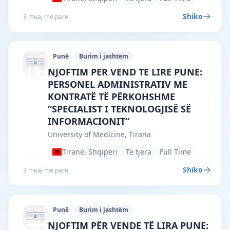
Shiko
3 muaj më parë
Punë
Burim i jashtëm
University of Medicine, Tirana · Tiranë 
NJOFTIM PER VEND TE LIRE PUNE:
PERSONEL ADMINISTRATIV ME
KONTRATË TË PËRKOHSHME
“SPECIALIST I TEKNOLOGJISË SË
INFORMACIONIT”
University of Medicine, Tirana
Tiranë, Shqipëri
Të tjera
Full Time
Shiko
3 muaj më parë
Punë
Burim i jashtëm
University of Medicine, Tirana · Tiranë 
NJOFTIM PËR VENDE TË LIRA PUNE: