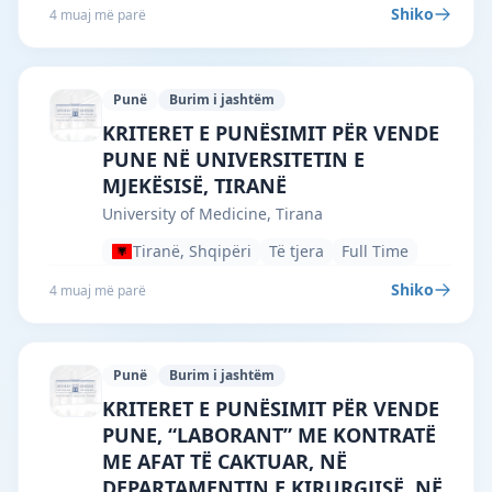
Shiko
4 muaj më parë
Punë
Burim i jashtëm
University of Medicine, Tirana · Tiranë 
KRITERET E PUNËSIMIT PËR VENDE
PUNE NË UNIVERSITETIN E
MJEKËSISË, TIRANË
University of Medicine, Tirana
Tiranë, Shqipëri
Të tjera
Full Time
Shiko
4 muaj më parë
Punë
Burim i jashtëm
University of Medicine, Tirana · Tiranë 
KRITERET E PUNËSIMIT PËR VENDE
PUNE, “LABORANT” ME KONTRATË
ME AFAT TË CAKTUAR, NË
DEPARTAMENTIN E KIRURGJISË, NË