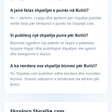
A janë falas shpalljet e punës në Bulići?
Po — kërkimi, ruajtja dhe aplikimi për shpallje publike
është falas për kërkuesit e punës në Shpallje.com.
Si publikoj një shpallje pune për Bulići?
Bizneset zgjedhin një paketë në faqen e paketave,
krijojnë llogari dhe publikojnë shpalljen me qytetin
dhe kategorinë e duhur.
A ka tendera ose shpallje biznesi për Bulići?
Po. Shpallje.com publikon edhe tendera dhe mundësi
biznesi. Shikoni seksionin e tenderave me kërkim për
Bulići.
Eksploro Shpallje.com