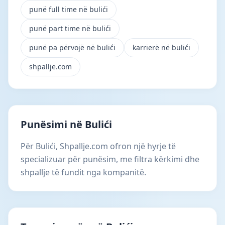
punë full time në bulići
punë part time në bulići
punë pa përvojë në bulići
karrierë në bulići
shpallje.com
Punësimi në Bulići
Për Bulići, Shpallje.com ofron një hyrje të
specializuar për punësim, me filtra kërkimi dhe
shpallje të fundit nga kompanitë.