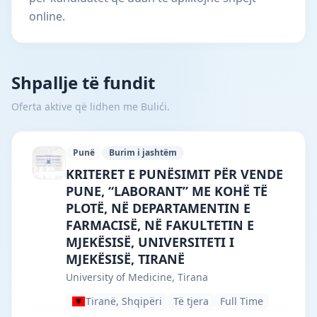
online.
Shpallje të fundit
Oferta aktive që lidhen me Bulići.
Punë
Burim i jashtëm
University of Medicine, Tirana · Tiranë 
KRITERET E PUNËSIMIT PËR VENDE
PUNE, “LABORANT” ME KOHË TË
PLOTË, NË DEPARTAMENTIN E
FARMACISË, NË FAKULTETIN E
MJEKËSISË, UNIVERSITETI I
MJEKËSISË, TIRANË
University of Medicine, Tirana
Tiranë, Shqipëri
Të tjera
Full Time