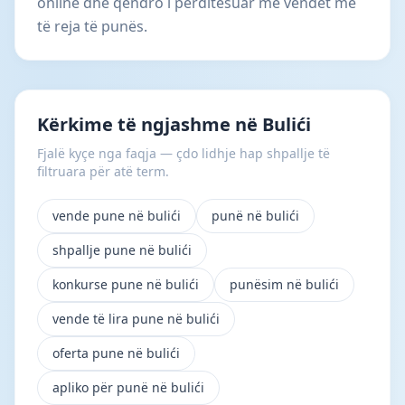
online dhe qëndro i përditësuar me vendet më
të reja të punës.
Kërkime të ngjashme në Bulići
Fjalë kyçe nga faqja — çdo lidhje hap shpallje të
filtruara për atë term.
vende pune në bulići
punë në bulići
shpallje pune në bulići
konkurse pune në bulići
punësim në bulići
vende të lira pune në bulići
oferta pune në bulići
apliko për punë në bulići