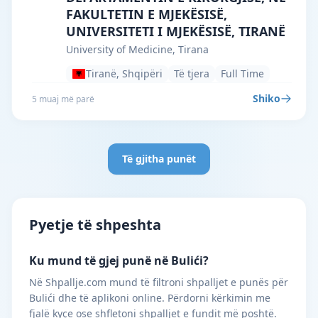
FAKULTETIN E MJEKËSISË,
UNIVERSITETI I MJEKËSISË, TIRANË
University of Medicine, Tirana
Tiranë, Shqipëri
Të tjera
Full Time
Shiko
5 muaj më parë
Të gjitha punët
Pyetje të shpeshta
Ku mund të gjej punë në Bulići?
Në Shpallje.com mund të filtroni shpalljet e punës për
Bulići dhe të aplikoni online. Përdorni kërkimin me
fjalë kyçe ose shfletoni shpalljet e fundit më poshtë.