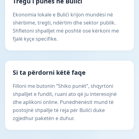
Tregu i punës në Bulići
Ekonomia lokale e Bulići krijon mundësi në
shërbime, tregti, ndërtim dhe sektor publik.
Shfletoni shpalljet më poshtë ose kërkoni me
fjalë kyçe specifike.
Si ta përdorni këtë faqe
Filloni me butonin “Shiko punët”, shqyrtoni
shpalljet e fundit, ruani ato që ju interesojnë
dhe aplikoni online. Punëdhënësit mund të
postojnë shpallje të reja për Bulići duke
zgjedhur paketën e duhur.