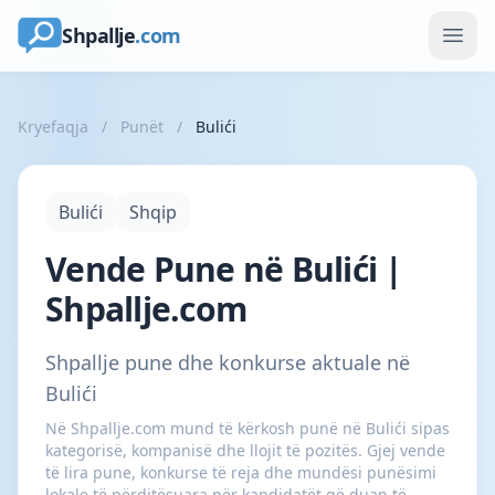
Shpallje
.com
Kryefaqja
/
Punët
/
Bulići
Bulići
Shqip
Vende Pune në Bulići |
Shpallje.com
Shpallje pune dhe konkurse aktuale në
Bulići
Në Shpallje.com mund të kërkosh punë në Bulići sipas
kategorisë, kompanisë dhe llojit të pozitës. Gjej vende
të lira pune, konkurse të reja dhe mundësi punësimi
lokale të përditësuara për kandidatët që duan të