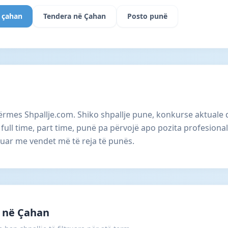
 çahan
Tendera në Çahan
Posto punë
ërmes Shpallje.com. Shiko shpallje pune, konkurse aktuale
ull time, part time, punë pa përvojë apo pozita profesiona
suar me vendet më të reja të punës.
 në Çahan