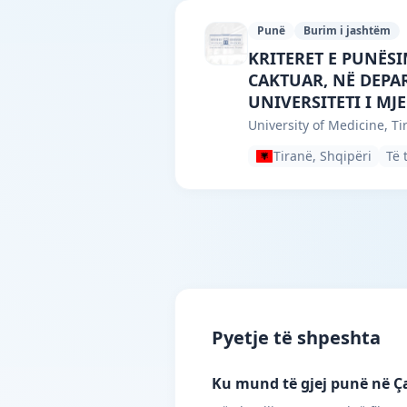
Punë
Burim i jashtëm
University of Medici
KRITERET E PUNËS
CAKTUAR, NË DEPAR
UNIVERSITETI I MJE
University of Medicine, Ti
Tiranë, Shqipëri
Të 
Pyetje të shpeshta
Ku mund të gjej punë në 