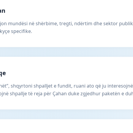
an
on mundësi në shërbime, tregti, ndërtim dhe sektor publik.
kyçe specifike.
aqe
ët”, shqyrtoni shpalljet e fundit, ruani ato që ju interesojnë
në shpallje të reja për Çahan duke zgjedhur paketën e duh