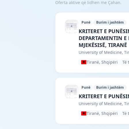
Oferta aktive që lidhen me Çahan.
Punë
Burim i jashtëm
University of Medici
KRITERET E PUNËSI
DEPARTAMENTIN E F
MJEKËSISË, TIRANË
University of Medicine, Ti
Tiranë, Shqipëri
Të 
Punë
Burim i jashtëm
University of Medici
KRITERET E PUNËSI
University of Medicine, Ti
Tiranë, Shqipëri
Të 