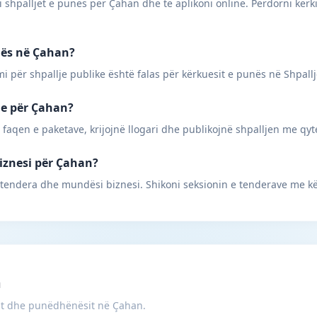
 shpalljet e punës për Çahan dhe të aplikoni online. Përdorni kërki
unës në Çahan?
mi për shpallje publike është falas për kërkuesit e punës në Shpall
une për Çahan?
 faqen e paketave, krijojnë llogari dhe publikojnë shpalljen me qyt
biznesi për Çahan?
 tendera dhe mundësi biznesi. Shikoni seksionin e tenderave me k
m
it dhe punëdhënësit në Çahan.