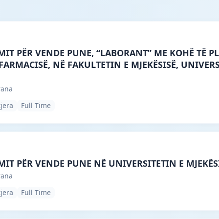
ne, Tirana · Tiranë · #5511 —
MIT PËR VENDE PUNE, “LABORANT” ME KOHË TË PL
ARMACISË, NË FAKULTETIN E MJEKËSISË, UNIVERSI
rana
tjera
Full Time
ne, Tirana · Tiranë · #4981 —
MIT PËR VENDE PUNE NË UNIVERSITETIN E MJEKËS
rana
tjera
Full Time