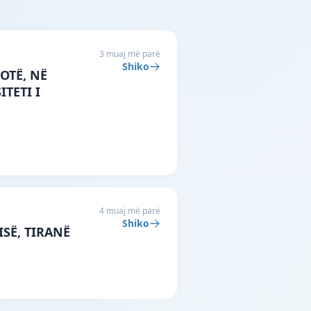
3 muaj më parë
Shiko
OTË, NË
TETI I
4 muaj më parë
Shiko
ISË, TIRANË