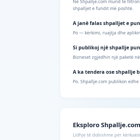
Në Shpallje.com mund të filtroni
shpalljet e fundit më poshtë.
A janë falas shpalljet e p
Po — kërkimi, ruajtja dhe apliki
Si publikoj një shpallje p
Bizneset zgjedhin një paketë në
A ka tendera ose shpallje 
Po. Shpallje.com publikon edhe
Eksploro Shpallje.co
Lidhje të dobishme për kërkues