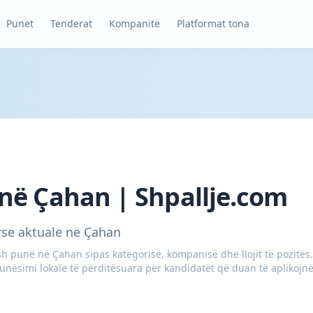
Punët
Tenderat
Kompanitë
Platformat tona
në Çahan | Shpallje.com
rse aktuale në Çahan
 punë në Çahan sipas kategorisë, kompanisë dhe llojit të pozitës. 
nësimi lokale të përditësuara për kandidatët që duan të aplikojnë