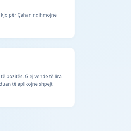
i kjo për Çahan ndihmojnë
 pozitës. Gjej vende të lira
duan të aplikojnë shpejt