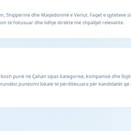
, Shqipërinë dhe Maqedoninë e Veriut. Faqet e qyteteve s
ion të fokusuar dhe lidhje direkte me shpalljet relevante.
osh punë në Çahan sipas kategorisë, kompanisë dhe llojit të
mundësi punësimi lokale të përditësuara për kandidatët që 