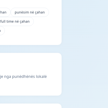
ahan
punësim në çahan
full time në çahan
m
lje nga punëdhënës lokalë