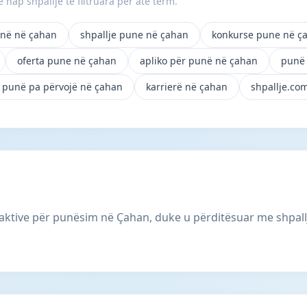
 hap shpallje të filtruara për atë term.
në në çahan
shpallje pune në çahan
konkurse pune në ç
oferta pune në çahan
apliko për punë në çahan
punë 
punë pa përvojë në çahan
karrierë në çahan
shpallje.co
aktive për punësim në Çahan, duke u përditësuar me shpal