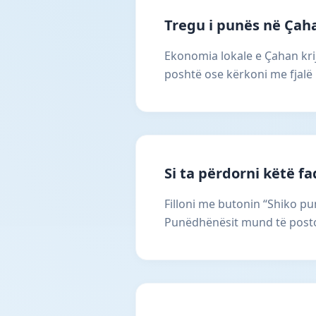
Tregu i punës në Çah
Ekonomia lokale e Çahan krij
poshtë ose kërkoni me fjalë 
Si ta përdorni këtë f
Filloni me butonin “Shiko pun
Punëdhënësit mund të postoj