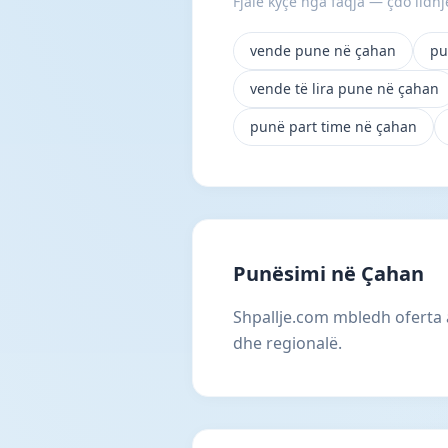
Fjalë kyçe nga faqja — çdo lidhje
vende pune në çahan
pu
vende të lira pune në çahan
punë part time në çahan
Punësimi në Çahan
Shpallje.com mbledh oferta 
dhe regionalë.