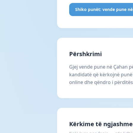
Shiko punët: vende pune në
Përshkrimi
Gjej vende pune në Çahan p
kandidatë që kërkojnë punë f
online dhe qëndro i përditë
Kërkime të ngjashme