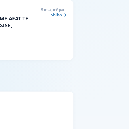
5 muaj më parë
Shiko
ME AFAT TË
SISË,