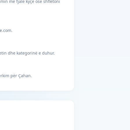
min me fjalë kyçe ose shfletoni
je.com.
etin dhe kategorinë e duhur.
ërkim për Çahan.