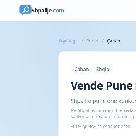
Shpallje
.com
Kryefaqja
/
Punët
/
Çahan
Çahan
Shqip
Vende Pune 
Shpallje pune dhe konku
Në Shpallje.com mund të kërkosh
konkurse të reja dhe mundësi pu
AKTIV QË NGA 30 QERSHOR 2026