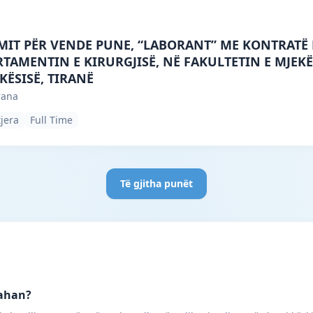
ne, Tirana · Tiranë · #3874 —
IMIT PËR VENDE PUNE, “LABORANT” ME KONTRATË 
TAMENTIN E KIRURGJISË, NË FAKULTETIN E MJEKË
KËSISË, TIRANË
rana
tjera
Full Time
Të gjitha punët
Çahan?