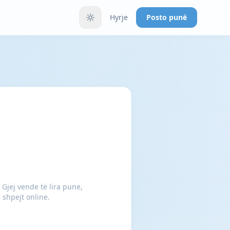
Hyrje
Posto punë
Gjej vende të lira pune,
 shpejt online.